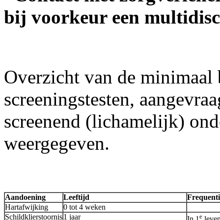
bij voorkeur een multidis
Overzicht van de minimaal 
screeningstesten, aangevraa
screenend (lichamelijk) onde
weergegeven.
Aandoening
Leeftijd
Frequenti
Hartafwijking
0 tot 4 weken
Schildklierstoornis
1 jaar
e
In 1
leven