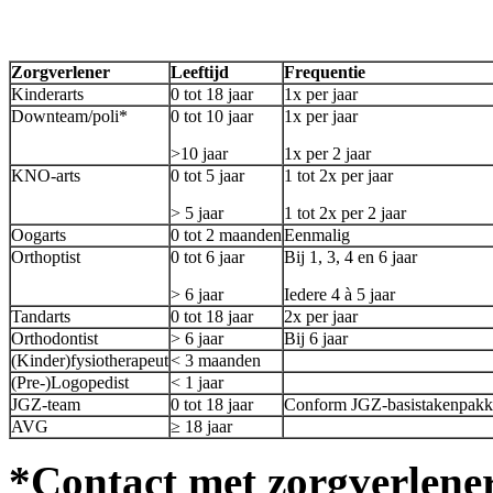
Zorgverlener
Leeftijd
Frequentie
Kinderarts
0 tot 18 jaar
1x per jaar
Downteam/poli*
0 tot 10 jaar
1x per jaar
>10 jaar
1x per 2 jaar
KNO-arts
0 tot 5 jaar
1 tot 2x per jaar
> 5 jaar
1 tot 2x per 2 jaar
Oogarts
0 tot 2 maanden
Eenmalig
Orthoptist
0 tot 6 jaar
Bij 1, 3, 4 en 6 jaar
> 6 jaar
Iedere 4 à 5 jaar
Tandarts
0 tot 18 jaar
2x per jaar
Orthodontist
> 6 jaar
Bij 6 jaar
(Kinder)fysiotherapeut
< 3 maanden
(Pre-)Logopedist
< 1 jaar
JGZ-team
0 tot 18 jaar
Conform JGZ-basistakenpakk
AVG
≥ 18 jaar
*Contact met zorgverlener