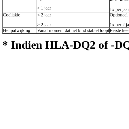
> 1 jaar
1x per jaar
Coeliakie
< 2 jaar
Optioneel
> 2 jaar
1x per 2 j
Heupafwijking
Vanaf moment dat het kind stabiel loopt
Eerste keer
* Indien HLA-DQ2 of -DQ8 p