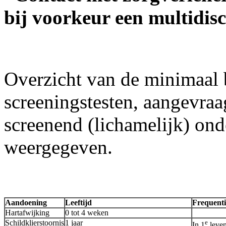
bij voorkeur een multidis
Overzicht van de minimaal 
screeningstesten, aangevraa
screenend (lichamelijk) onde
weergegeven.
Aandoening
Leeftijd
Frequenti
Hartafwijking
0 tot 4 weken
Schildklierstoornis
1 jaar
e
In 1
leven