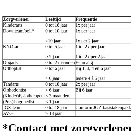
Zorgverlener
Leeftijd
Frequentie
Kinderarts
0 tot 18 jaar
1x per jaar
Downteam/poli*
0 tot 10 jaar
1x per jaar
>10 jaar
1x per 2 jaar
KNO-arts
0 tot 5 jaar
1 tot 2x per jaar
> 5 jaar
1 tot 2x per 2 jaar
Oogarts
0 tot 2 maanden
Eenmalig
Orthoptist
0 tot 6 jaar
Bij 1, 3, 4 en 6 jaar
> 6 jaar
Iedere 4 à 5 jaar
Tandarts
0 tot 18 jaar
2x per jaar
Orthodontist
> 6 jaar
Bij 6 jaar
(Kinder)fysiotherapeut
< 3 maanden
(Pre-)Logopedist
< 1 jaar
JGZ-team
0 tot 18 jaar
Conform JGZ-basistakenpakk
AVG
≥ 18 jaar
*Contact met zorgverlener