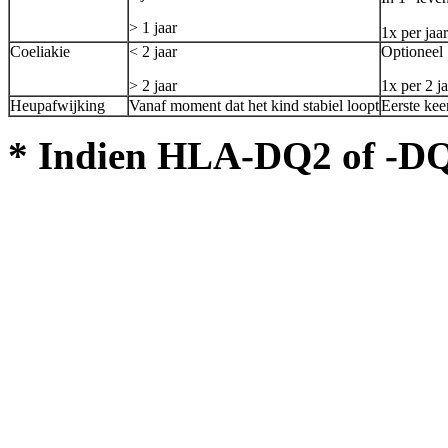
> 1 jaar
1x per jaar
Coeliakie
< 2 jaar
Optioneel
> 2 jaar
1x per 2 j
Heupafwijking
Vanaf moment dat het kind stabiel loopt
Eerste keer
* Indien HLA-DQ2 of -DQ8 p