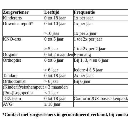
Zorgverlener
Leeftijd
Frequentie
Kinderarts
0 tot 18 jaar
1x per jaar
Downteam/poli*
0 tot 10 jaar
1x per jaar
>10 jaar
1x per 2 jaar
KNO-arts
0 tot 5 jaar
1 tot 2x per jaar
> 5 jaar
1 tot 2x per 2 jaar
Oogarts
0 tot 2 maanden
Eenmalig
Orthoptist
0 tot 6 jaar
Bij 1, 3, 4 en 6 jaar
> 6 jaar
Iedere 4 à 5 jaar
Tandarts
0 tot 18 jaar
2x per jaar
Orthodontist
> 6 jaar
Bij 6 jaar
(Kinder)fysiotherapeut
< 3 maanden
(Pre-)Logopedist
< 1 jaar
JGZ-team
0 tot 18 jaar
Conform JGZ-basistakenpakk
AVG
≥ 18 jaar
*Contact met zorgverleners in gecoördineerd verband, bij voork