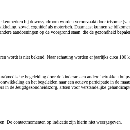
e kenmerken bij downsyndroom worden veroorzaakt door trisomie (v
ikkeling, zowel cognitief als motorisch. Daarnaast kunnen ze bijkomen
andere aandoeningen op de voorgrond staan, die de gezondheid bepal
en wordt is niet bekend. Naar schatting worden er jaarlijks circa 18
 (para)medische begeleiding door de kinderarts en andere betrokken hul
ntwikkeling en het begeleiden naar een actieve participatie in de maats
rs in de Jeugdgezondheidszorg, artsen voor verstandelijke gehandicap
n. De contactmomenten op indicatie zijn hierin niet weergegeven.