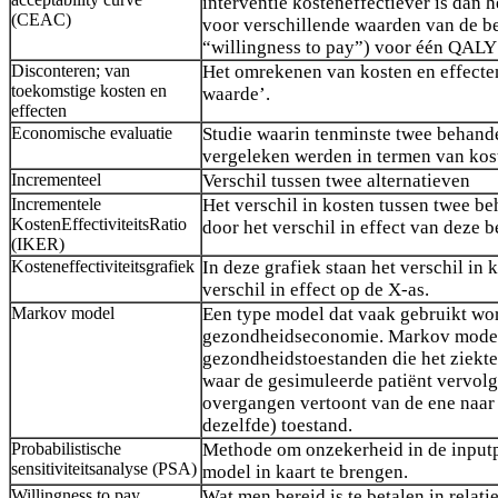
interventie kosteneffectiever is dan h
(CEAC)
voor verschillende waarden van de be
“willingness to pay”) voor één QALY
Disconteren; van
Het omrekenen van kosten en effecte
toekomstige kosten en
waarde’.
effecten
Economische evaluatie
Studie waarin tenminste twee behand
vergeleken werden in termen van kos
Incrementeel
Verschil tussen twee alternatieven
Incrementele
Het verschil in kosten tussen twee b
KostenEffectiviteitsRatio
door het verschil in effect van deze 
(IKER)
Kosteneffectiviteitsgrafiek
In deze grafiek staan het verschil in 
verschil in effect op de X-as.
Markov model
Een type model dat vaak gebruikt wo
gezondheidseconomie. Markov modell
gezondheidstoestanden die het ziekt
waar de gesimuleerde patiënt vervolg
overgangen vertoont van de ene naar 
dezelfde) toestand.
Probabilistische
Methode om onzekerheid in de input
sensitiviteitsanalyse (PSA)
model in kaart te brengen.
Willingness to pay
Wat men bereid is te betalen in relatie