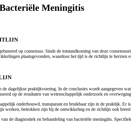
 Bacteriële Meningitis
HTLIJN
al gebaseerd op consensus. Sinds de totstandkoming van deze consensusr
ikkelingen plaatsgevonden, waardoor het tijd is de richtlijn te herzie
LIJN
n de dagelijkse praktijkvoering. In de conclusies wordt aangegeven wa
ebaseerd op de resultaten van wetenschappelijk onderzoek en overwegi
ppelijk onderbouwd, transparant en bruikbaar zijn in de praktijk. Er is
lijn werken, betrokken zijn bij de ontwikkeling en de richtlijn ook breed
k van de diagnostiek en behandeling van bacteriële meningitis. Specifie