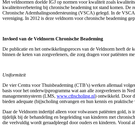
Met veldnormen doelde IGJ op normen voor kwaliteit zoals kwaliteits
kwaliteitsverbetering bij chronische beademing tot stand komen. D
Chronische Ademhalingsondersteuning (VSCA) gelegd. In de VSCA is d
vereniging. In 2012 is deze veldnorm voor chronische beademing ge
Invloed van de Veldnorm Chronische Beademing
De publicatie en het ontwikkelingsproces van de Veldnorm heeft de k
binnen de keten van zorgverleners, die zorg dragen voor patiënten m
Uniformiteit
De vier Centra voor Thuisbeademing (CTB’s) werken allemaal volgens
basis voor het onderwijsprogramma wat aan alle zorgverleners in Ned
managementsysteem (LMS,
www.ctbscholing.nl
) ontwikkeld. Door 
bieden adequate (bij)scholing ontvangen en hun kennis en praktisch
Daar de Veldnorm indertijd alleen voor volwassen patiënten gold, is
tijdelijk bij de behandeling en begeleiding van kinderen met chronisc
die veelvuldig wordt geraadpleegd door ouders en kinderen. Vooral al