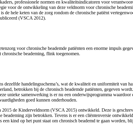
kaders, professionele normen en kwaliteitsindicatoren voor verantwoo
e regie voor de ontwikkeling van deze veldnorm voor chronische beade
e hele keten van de zorg rondom de chronische patiënt vertegenwoord
publiceerd (VSCA 2012).
etenzorg voor chronische beademde patiënten een enorme impuls gegeve
et chronische beademing, flink toegenomen.
 dezelfde handelingsschema’s, wat de kwaliteit en uniformiteit van h
erland, betrokken bij de chronisch beademde patiënten, gegeven wordt.
deze unieke samenwerking is er nu een onderwijsprogramma waardoor d
e vaardigheden goed kunnen onderhouden.
 in 2015 de Kinderveldnorm (VSCA 2015) ontwikkeld. Deze is geschreve
he beademing zijn betrokken. Tevens is er een cliëntenversie ontwikkeld
s een kind op het punt staat om chronisch beademd te gaan worden, bli