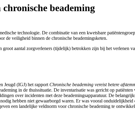
jn chronische beademing
dische technologie. De combinatie van een kwetsbare patiëntengroep 
oor de veiligheid binnen de chronische beademingsketen.
groot aantal zorgverleners (tijdelijk) betrokken zijn bij het verlenen 
n Jeugd (IGJ) het rapport
Chronische beademing vereist betere afstem
deming in de thuissituatie. De inventarisatie was gericht op patiënten
ldingen over incidenten met deze beademingsapparatuur. De belangrijks
ng nodig hebben niet gewaarborgd waren. Er was vooral onduidelijkheid
gegeven een landelijke veldnorm voor chronische beademing te ontwikkel