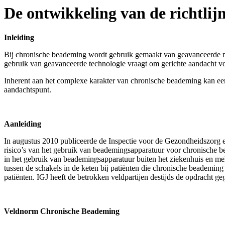
De ontwikkeling van de richtli
Inleiding
Bij chronische beademing wordt gebruik gemaakt van geavanceerde me
gebruik van geavanceerde technologie vraagt om gerichte aandacht v
Inherent aan het complexe karakter van chronische beademing kan een 
aandachtspunt.
Aanleiding
In augustus 2010 publiceerde de Inspectie voor de Gezondheidszorg e
risico’s van het gebruik van beademingsapparatuur voor chronische bea
in het gebruik van beademingsapparatuur buiten het ziekenhuis en me
tussen de schakels in de keten bij patiënten die chronische beademi
patiënten. IGJ heeft de betrokken veldpartijen destijds de opdracht 
Veldnorm Chronische Beademing