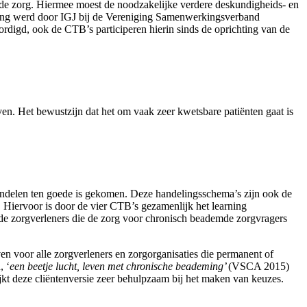
rde zorg. Hiermee moest de noodzakelijke verdere deskundigheids- en
ming werd door IGJ bij de Vereniging Samenwerkingsverband
igd, ook de CTB’s participeren hierin sinds de oprichting van de
n. Het bewustzijn dat het om vaak zeer kwetsbare patiënten gaat is
andelen ten goede is gekomen. Deze handelingsschema’s zijn ook de
 Hiervoor is door de vier CTB’s gezamenlijk het learning
e zorgverleners die de zorg voor chronisch beademde zorgvragers
n voor alle zorgverleners en zorgorganisaties die permanent of
, ‘
een beetje lucht, leven met chronische beademing’
(VSCA 2015)
jkt deze cliëntenversie zeer behulpzaam bij het maken van keuzes.