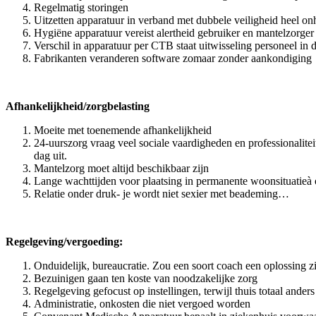
Regelmatig storingen
Uitzetten apparatuur in verband met dubbele veiligheid heel o
Hygiëne apparatuur vereist alertheid gebruiker en mantelzorger
Verschil in apparatuur per CTB staat uitwisseling personeel in
Fabrikanten veranderen software zomaar zonder aankondiging
Afhankelijkheid/zorgbelasting
Moeite met toenemende afhankelijkheid
24-uurszorg vraag veel sociale vaardigheden en professionalitei
dag uit.
Mantelzorg moet altijd beschikbaar zijn
Lange wachttijden voor plaatsing in permanente woonsituatieà 
Relatie onder druk- je wordt niet sexier met beademing…
Regelgeving/vergoeding:
Onduidelijk, bureaucratie. Zou een soort coach een oplossing z
Bezuinigen gaan ten koste van noodzakelijke zorg
Regelgeving gefocust op instellingen, terwijl thuis totaal anders 
Administratie, onkosten die niet vergoed worden