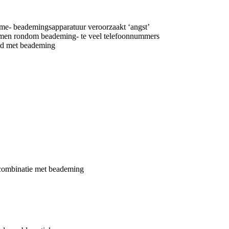
me- beademingsapparatuur veroorzaakt ‘angst’
blemen rondom beademing- te veel telefoonnummers
and met beademing
n combinatie met beademing