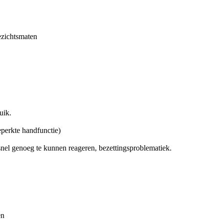
gezichtsmaten
uik.
eperkte handfunctie)
 snel genoeg te kunnen reageren, bezettingsproblematiek.
en