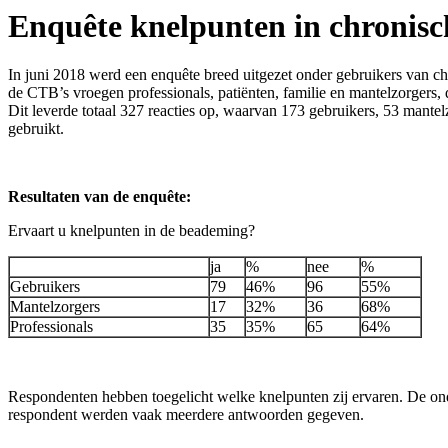
Enquête knelpunten in chronis
In juni 2018 werd een enquête breed uitgezet onder gebruikers van c
de CTB’s vroegen professionals, patiënten, familie en mantelzorgers,
Dit leverde totaal 327 reacties op, waarvan 173 gebruikers, 53 mantel
gebruikt.
Resultaten van de enquête:
Ervaart u knelpunten in de beademing?
ja
%
nee
%
Gebruikers
79
46%
96
55%
Mantelzorgers
17
32%
36
68%
Professionals
35
35%
65
64%
Respondenten hebben toegelicht welke knelpunten zij ervaren. De ond
respondent werden vaak meerdere antwoorden gegeven.