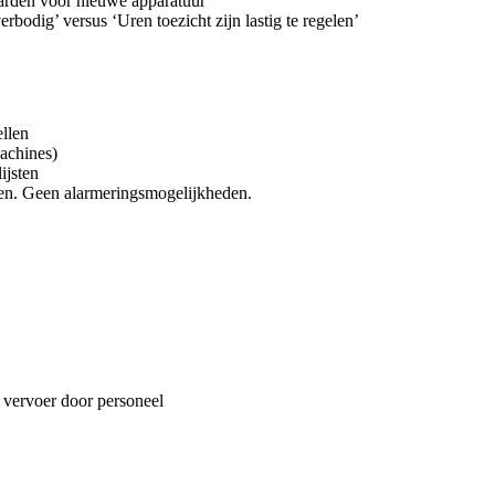
arden voor nieuwe apparatuur
erbodig’ versus ‘Uren toezicht zijn lastig te regelen’
ellen
machines)
ijsten
en. Geen alarmeringsmogelijkheden.
 vervoer door personeel