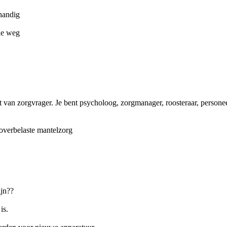
nhandig
 de weg
t van zorgvrager. Je bent psycholoog, zorgmanager, roosteraar, personee
overbelaste mantelzorg
ijn??
is.