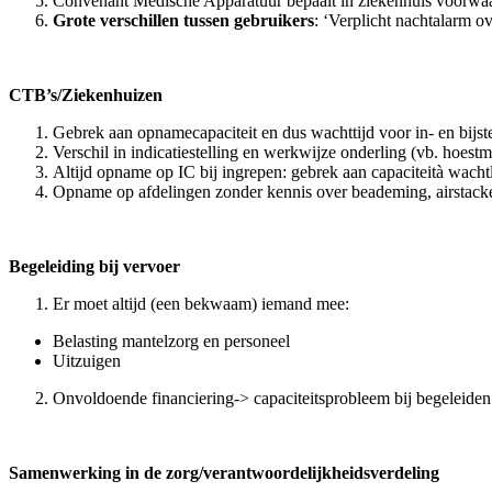
Convenant Medische Apparatuur bepaalt in ziekenhuis voorwa
Grote verschillen tussen gebruikers
: ‘Verplicht nachtalarm ov
CTB’s/Ziekenhuizen
Gebrek aan opnamecapaciteit en dus wachttijd voor in- en bijst
Verschil in indicatiestelling en werkwijze onderling (vb. hoest
Altijd opname op IC bij ingrepen: gebrek aan capaciteità wachtl
Opname op afdelingen zonder kennis over beademing, airstack
Begeleiding bij vervoer
Er moet altijd (een bekwaam) iemand mee:
Belasting mantelzorg en personeel
Uitzuigen
Onvoldoende financiering-> capaciteitsprobleem bij begeleiden
Samenwerking in de zorg/verantwoordelijkheidsverdeling