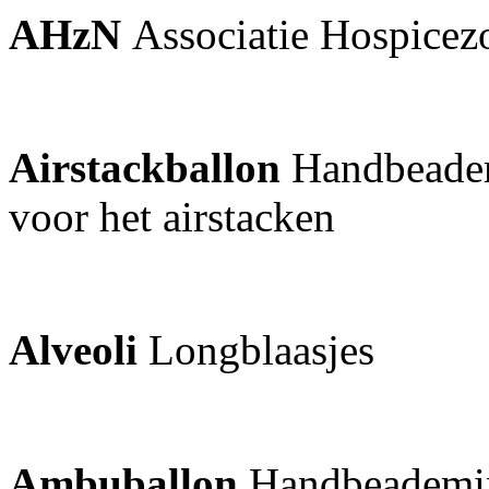
AHzN
Associatie Hospicez
Airstackballon
Handbeadem
voor het airstacken
Alveoli
Longblaasjes
Ambuballon
Handbeademi