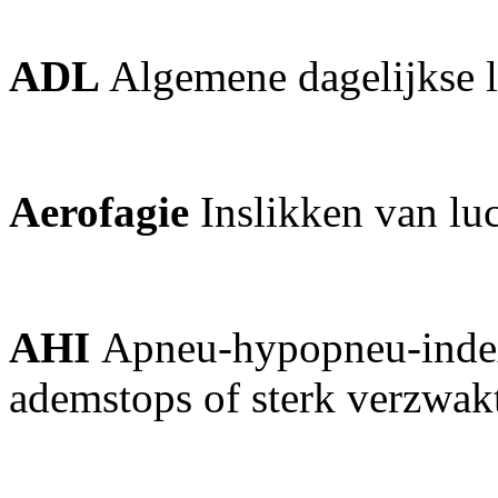
ADL
Algemene dagelijkse l
Aerofagie
Inslikken van lu
AHI
Apneu-hypopneu-index
ademstops of sterk verzwak