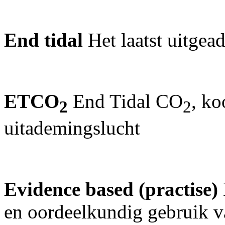
End tidal
Het laatst uitge
ETCO
End Tidal CO
, ko
2
2
uitademingslucht
Evidence based (practise)
en oordeelkundig gebruik va