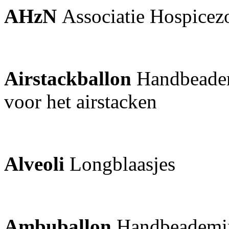
AHzN
Associatie Hospicez
Airstackballon
Handbeadem
voor het airstacken
Alveoli
Longblaasjes
Ambuballon
Handbeademi