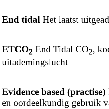
End tidal
Het laatst uitge
ETCO
End Tidal CO
, ko
2
2
uitademingslucht
Evidence based (practise)
en oordeelkundig gebruik va