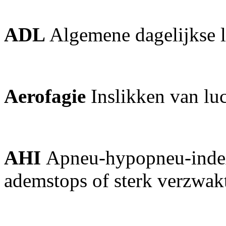
ADL
Algemene dagelijkse l
Aerofagie
Inslikken van lu
AHI
Apneu-hypopneu-index
ademstops of sterk verzwak