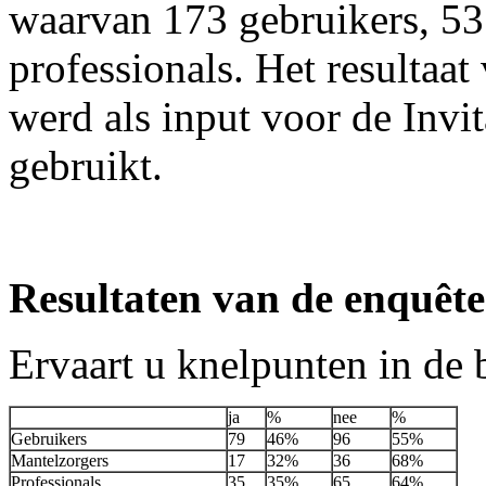
waarvan 173 gebruikers, 53
professionals. Het resultaat
werd als input voor de Invi
gebruikt.
Resultaten van de enquête
Ervaart u knelpunten in de
ja
%
nee
%
Gebruikers
79
46%
96
55%
Mantelzorgers
17
32%
36
68%
Professionals
35
35%
65
64%