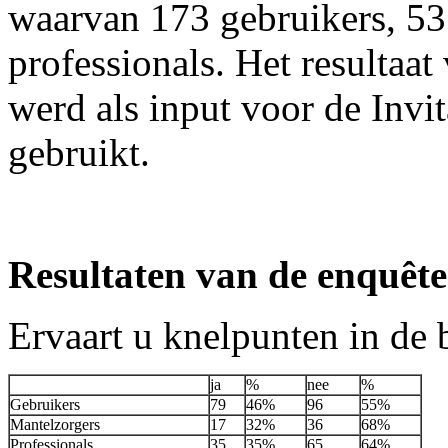
waarvan 173 gebruikers, 53
professionals. Het resultaat
werd als input voor de Invi
gebruikt.
Resultaten van de enquête
Ervaart u knelpunten in de
ja
%
nee
%
Gebruikers
79
46%
96
55%
Mantelzorgers
17
32%
36
68%
Professionals
35
35%
65
64%