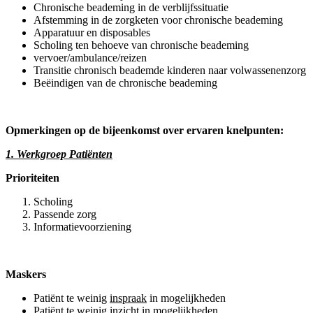
Chronische beademing in de verblijfssituatie
Afstemming in de zorgketen voor chronische beademing
Apparatuur en disposables
Scholing ten behoeve van chronische beademing
vervoer/ambulance/reizen
Transitie chronisch beademde kinderen naar volwassenenzorg
Beëindigen van de chronische beademing
Opmerkingen op de bijeenkomst over ervaren knelpunten:
1. Werkgroep Patiënten
Prioriteiten
Scholing
Passende zorg
Informatievoorziening
Maskers
Patiënt te weinig
inspraak
in mogelijkheden
Patiënt te weinig
inzicht
in mogelijkheden