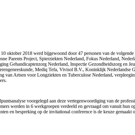
op 10 oktober 2018 werd bijgewoond door 47 personen van de volgende 
enne Parents Project, Spierziekten Nederland, Fokus Nederland, Nederl
ing Gehandicaptenzorg Nederland, Inspectie Gezondheidszorg en Jeug
derengeneeskunde, Mediq Tefa, Vivisol B.V., Koninklijk Nederlandse 
ging van Artsen voor Longziekten en Tuberculose Nederland, verpleeg
ers.
lpuntsanalyse voorgelegd aan deze vertegenwoordiging van de professio
emers werden in 6 werkgroepen verdeeld en gevraagd om vanuit hun opt
unten en bespreking op de invitational conference is de keuze gemaakt 