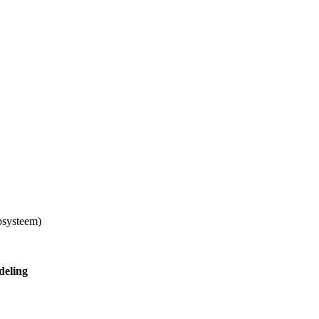
psysteem)
deling