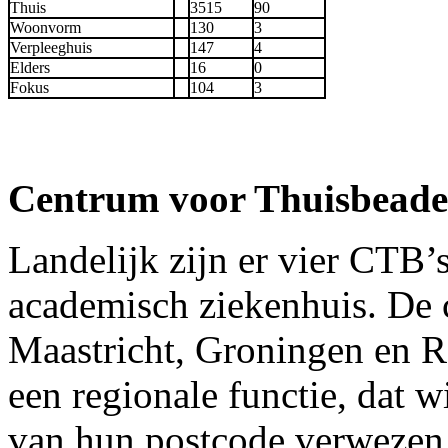
Thuis
3515
90
Woonvorm
130
3
Verpleeghuis
147
4
Elders
16
0
Fokus
104
3
Centrum voor Thuisbead
Landelijk zijn er vier CTB’s
academisch ziekenhuis. De c
Maastricht, Groningen en R
een regionale functie, dat w
van hun postcode verwezen