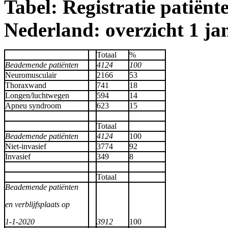
Tabel: Registratie patiën
Nederland: overzicht 1 ja
Totaal
%
Beademende patiënten
4124
100
Neuromusculair
2166
53
Thoraxwand
741
18
Longen/luchtwegen
594
14
Apneu syndroom
623
15
Totaal
Beademende patiënten
4124
100
Niet-invasief
3774
92
Invasief
349
8
Totaal
Beademende patiënten
en verblijfsplaats op
1-1-2020
3912
100