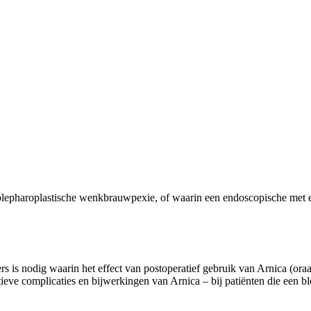
blepharoplastische wenkbrauwpexie, of waarin een endoscopische met e
 is nodig waarin het effect van postoperatief gebruik van Arnica (oraal
tieve complicaties en bijwerkingen van Arnica – bij patiënten die een b