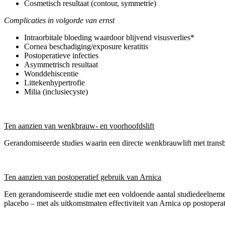
Cosmetisch resultaat (contour, symmetrie)
Complicaties in volgorde van ernst
Intraorbitale bloeding waardoor blijvend visusverlies*
Cornea beschadiging/exposure keratitis
Postoperatieve infecties
Asymmetrisch resultaat
Wonddehiscentie
Littekenhypertrofie
Milia (inclusiecyste)
Ten aanzien van wenkbrauw- en voorhoofdslift
Gerandomiseerde studies waarin een directe wenkbrauwlift met trans
Ten aanzien van postoperatief gebruik van Arnica
Een gerandomiseerde studie met een voldoende aantal studiedeelnemers
placebo – met als uitkomstmaten effectiviteit van Arnica op postopera