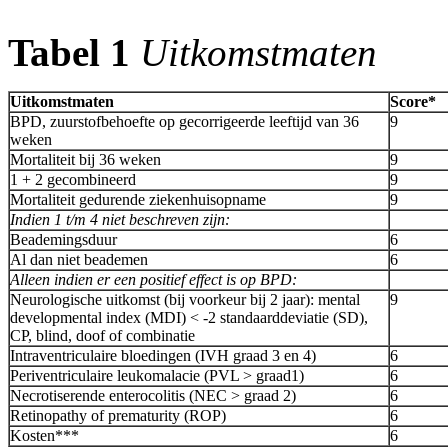
Tabel 1
Uitkomstmaten
Uitkomstmaten
Score*
BPD, zuurstofbehoefte op gecorrigeerde leeftijd van 36
9
weken
Mortaliteit bij 36 weken
9
1 + 2 gecombineerd
9
Mortaliteit gedurende ziekenhuisopname
9
Indien 1 t/m 4 niet beschreven zijn:
Beademingsduur
6
Al dan niet beademen
6
Alleen indien er een positief effect is op BPD:
Neurologische uitkomst (bij voorkeur bij 2 jaar): mental
9
developmental index (MDI) < -2 standaarddeviatie (SD),
CP, blind, doof of combinatie
Intraventriculaire bloedingen (IVH graad 3 en 4)
6
Periventriculaire leukomalacie (PVL > graad1)
6
Necrotiserende enterocolitis (NEC > graad 2)
6
Retinopathy of prematurity (ROP)
6
Kosten***
6