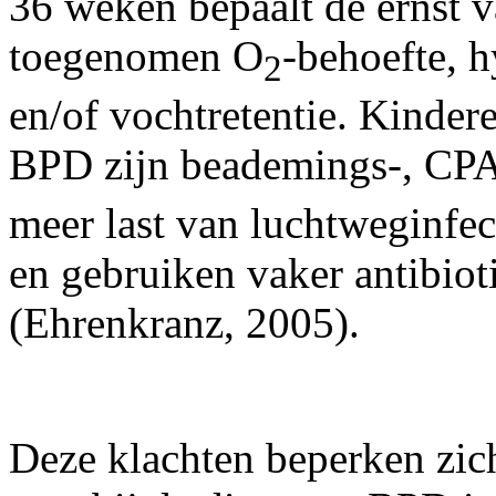
36 weken bepaalt de ernst 
toegenomen O
-behoefte, 
2
en/of vochtretentie. Kinder
BPD zijn beademings-, CPA
meer last van luchtweginfe
en gebruiken vaker antibiot
(Ehrenkranz, 2005).
Deze klachten beperken zich