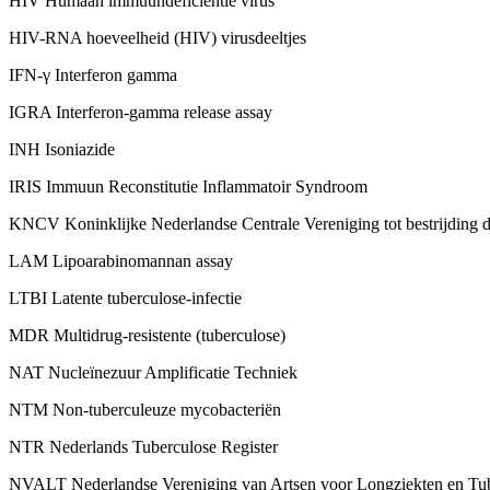
HIV Humaan immuundeficiëntie virus
HIV-RNA hoeveelheid (HIV) virusdeeltjes
IFN-γ Interferon gamma
IGRA Interferon-gamma release assay
INH Isoniazide
IRIS Immuun Reconstitutie Inflammatoir Syndroom
KNCV Koninklijke Nederlandse Centrale Vereniging tot bestrijding d
LAM Lipoarabinomannan assay
LTBI Latente tuberculose-infectie
MDR Multidrug-resistente (tuberculose)
NAT Nucleïnezuur Amplificatie Techniek
NTM Non-tuberculeuze mycobacteriën
NTR Nederlands Tuberculose Register
NVALT Nederlandse Vereniging van Artsen voor Longziekten en Tu