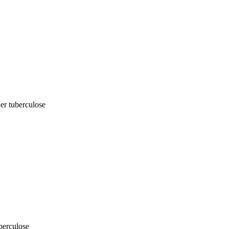
er tuberculose
berculose