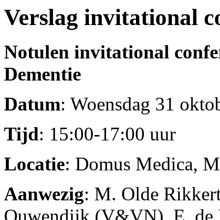
Verslag invitational 
Notulen invitational confe
Dementie
Datum
: Woensdag 31 okto
Tijd
: 15:00-17:00 uur
Locatie
: Domus Medica, Me
Aanwezig
: M. Olde Rikker
Ouwendijk (V&VN), E. de L