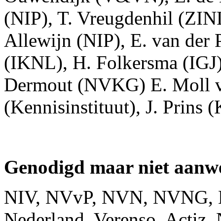
(NIP), T. Vreugdenhil (ZI
Allewijn (NIP), E. van der
(IKNL), H. Folkersma (IGJ)
Dermout (NVKG) E. Moll v
(Kennisinstituut), J. Prins 
Genodigd maar niet aanw
NIV, NVvP, NVN, NVNG,
Nederland, Verenso, Acti