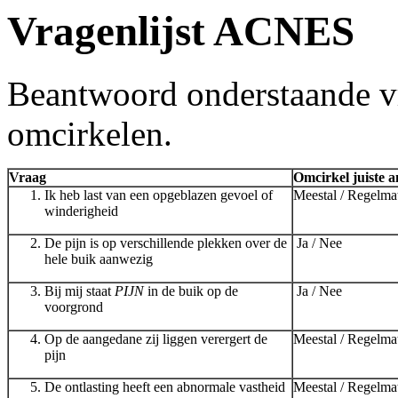
Vragenlijst ACNES
Beantwoord onderstaande vr
omcirkelen.
Vraag
Omcirkel juiste 
Ik heb last van een opgeblazen gevoel of
Meestal / Regelmat
winderigheid
De pijn is op verschillende plekken over de
Ja / Nee
hele buik aanwezig
Bij mij staat
PIJN
in de buik op de
Ja / Nee
voorgrond
Op de aangedane zij liggen verergert de
Meestal / Regelmat
pijn
De ontlasting heeft een abnormale vastheid
Meestal / Regelmat