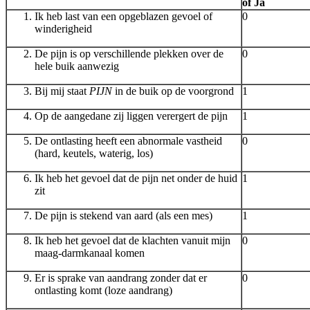
of Ja
Ik heb last van een opgeblazen gevoel of
0
winderigheid
De pijn is op verschillende plekken over de
0
hele buik aanwezig
Bij mij staat
PIJN
in de buik op de voorgrond
1
Op de aangedane zij liggen verergert de pijn
1
De ontlasting heeft een abnormale vastheid
0
(hard, keutels, waterig, los)
Ik heb het gevoel dat de pijn net onder de huid
1
zit
De pijn is stekend van aard (als een mes)
1
Ik heb het gevoel dat de klachten vanuit mijn
0
maag-darmkanaal komen
Er is sprake van aandrang zonder dat er
0
ontlasting komt (loze aandrang)