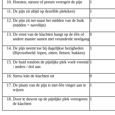
Hoesten, niezen of persen verergert de pijn
1
De pijn zit altijd op dezelfde plek(ken)
1
De pijn zit net naast het midden van de buik
1
(midden = navellijn)
De ernst van de klachten hangt op de één of
0
andere manier samen met veranderde stoelgang
De pijn neemt toe bij dagelijkse bezigheden
1
(Bijvoorbeeld: lopen, zitten, fietsen, bukken)
De huid rondom de pijnlijke plek voelt vreemd
1
/ anders / dof aan
Stress lokt de klachten uit
0
De plaats van de pijn is met één vinger aan te
1
wijzen
Door te duwen op de pijnlijke plek verergeren
1
de klachten