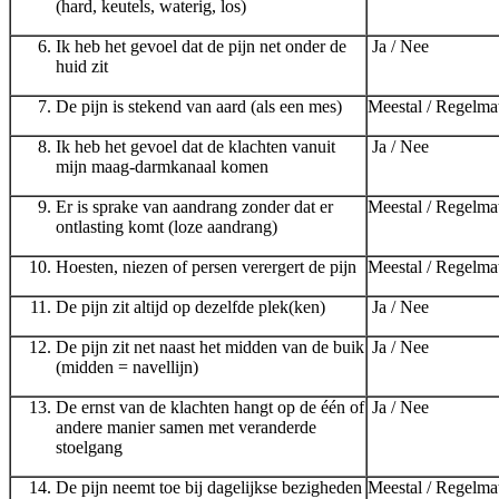
(hard, keutels, waterig, los)
Ik heb het gevoel dat de pijn net onder de
Ja / Nee
huid zit
De pijn is stekend van aard (als een mes)
Meestal / Regelmat
Ik heb het gevoel dat de klachten vanuit
Ja / Nee
mijn maag-darmkanaal komen
Er is sprake van aandrang zonder dat er
Meestal / Regelmat
ontlasting komt (loze aandrang)
Hoesten, niezen of persen verergert de pijn
Meestal / Regelmat
De pijn zit altijd op dezelfde plek(ken)
Ja / Nee
De pijn zit net naast het midden van de buik
Ja / Nee
(midden = navellijn)
De ernst van de klachten hangt op de één of
Ja / Nee
andere manier samen met veranderde
stoelgang
De pijn neemt toe bij dagelijkse bezigheden
Meestal / Regelmat