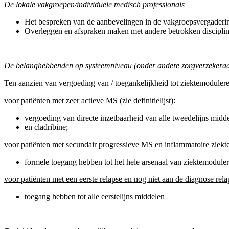
De lokale vakgroepen/individuele medisch professionals
Het bespreken van de aanbevelingen in de vakgroepsvergaderi
Overleggen en afspraken maken met andere betrokken discipline
De belanghebbenden op systeemniveau (onder andere zorgverzekeraars
Ten aanzien van vergoeding van / toegankelijkheid tot ziektemodule
voor patiënten met zeer actieve MS (zie definitielijst):
vergoeding van directe inzetbaarheid van alle tweedelijns midde
en cladribine;
voor patiënten met secundair progressieve MS en inflammatoire ziektea
formele toegang hebben tot het hele arsenaal van ziektemodule
voor patiënten met een eerste relapse en nog niet aan de diagnose re
toegang hebben tot alle eerstelijns middelen