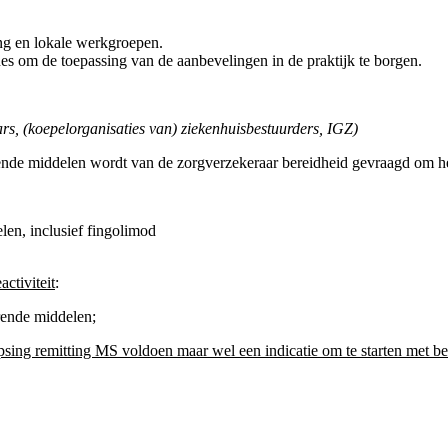
ng en lokale werkgroepen.
s om de toepassing van de aanbevelingen in de praktijk te borgen.
, (koepelorganisaties van) ziekenhuisbestuurders, IGZ)
rende middelen wordt van de zorgverzekeraar bereidheid gevraagd om h
len, inclusief fingolimod
ctiviteit
:
rende middelen;
lapsing remitting MS voldoen maar wel een indicatie om te starten met b