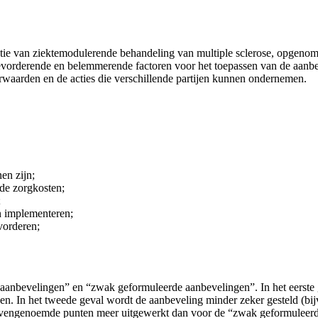
tie van ziektemodulerende behandeling van multiple sclerose, opgenomen
 bevorderende en belemmerende factoren voor het toepassen van de aanbev
rwaarden en de acties die verschillende partijen kunnen ondernemen.
en zijn;
de zorgkosten;
;
n implementeren;
vorderen;
anbevelingen” en “zwak geformuleerde aanbevelingen”. In het eerste ge
rden. In het tweede geval wordt de aanbeveling minder zeker gesteld 
 bovengenoemde punten meer uitgewerkt dan voor de “zwak geformuleer