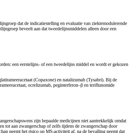
groep dat de indicatiestelling en evaluatie van ziektemodulerende
ijngroep beveelt aan dat tweedelijnsmiddelen alleen door een
den: een eerstelijns- of een tweedelijns middel en wordt er gekozen
 glatirameeracetaat (Copaxone) en natalizumab (Tysabri). Bij de
irameeracetaat, ocrelizumab, peginterferon–β en teriflunomide
ngerschapswens zijn bepaalde medicijnen niet aantrekkelijk omdat
n tot aan zwangerschap of zelfs tijdens de zwangerschap door
p neemt het risico op MS-activiteit af, na de bevalling neemt dat