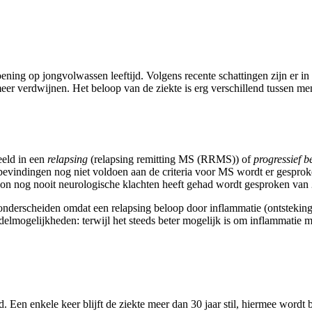
ning op jongvolwassen leeftijd. Volgens recente schattingen zijn er 
 meer verdwijnen. Het beloop van de ziekte is erg verschillend tussen
eeld in een
relapsing
(relapsing remitting MS (RRMS)) of
progressief
b
 bevindingen nog niet voldoen aan de criteria voor MS wordt er gespro
on nog nooit neurologische klachten heeft gehad wordt gesproken van
 onderscheiden omdat een relapsing beloop door inflammatie (ontsteking
elmogelijkheden: terwijl het steeds beter mogelijk is om inflammatie m
Een enkele keer blijft de ziekte meer dan 30 jaar stil, hiermee wordt 