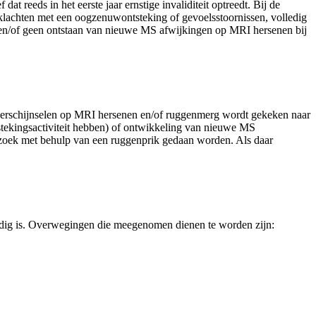
 reeds in het eerste jaar ernstige invaliditeit optreedt. Bij de
n klachten met een oogzenuwontsteking of gevoelsstoornissen, volledig
 en/of geen ontstaan van nieuwe MS afwijkingen op MRI hersenen bij
verschijnselen op MRI hersenen en/of ruggenmerg wordt gekeken naar
stekingsactiviteit hebben) of ontwikkeling van nieuwe MS
rzoek met behulp van een ruggenprik gedaan worden. Als daar
odig is. Overwegingen die meegenomen dienen te worden zijn: