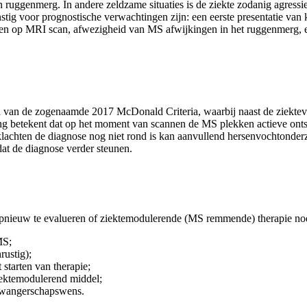
genmerg. In andere zeldzame situaties is de ziekte zodanig agressief dat
nstig voor prognostische verwachtingen zijn: een eerste presentatie va
ingen op MRI scan, afwezigheid van MS afwijkingen in het ruggenmerg,
 van de zogenaamde 2017 McDonald Criteria, waarbij naast de ziekte
ing betekent dat op het moment van scannen de MS plekken actieve ont
klachten de diagnose nog niet rond is kan aanvullend hersenvochtonde
at de diagnose verder steunen.
s opnieuw te evalueren of ziektemodulerende (MS remmende) therapie n
MS;
rustig);
 starten van therapie;
ziektemodulerend middel;
 zwangerschapswens.