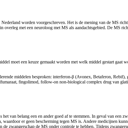
ederland worden voorgeschreven. Het is de mening van de MS richtlijn
n overleg met een neuroloog met MS als aandachtsgebied. De MS richtl
middel moet een keuze gemaakt worden met welk middel gestart gaat wor
dulerende middelen besproken: interferon-β (Avonex, Betaferon, Rebif),
hylfumaraat, fingolimod, follow-on non-biological complex drug van glat
et van belang een en ander goed af te stemmen. In geval van een zwa
, waardoor er geen bescherming tegen MS is. Andere medicijnen kunne
 de zwangerschap de MS onder controle te hebben. Tijdens zwangerscha