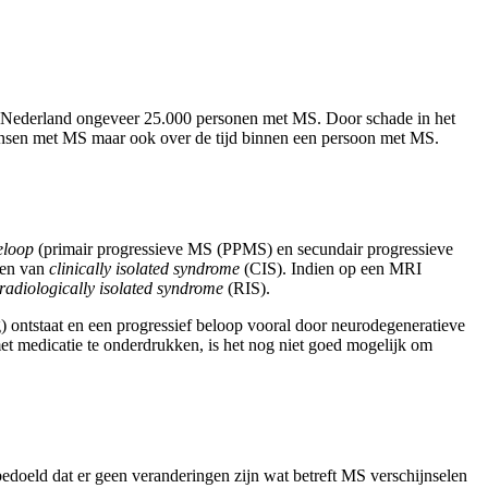
in Nederland ongeveer 25.000 personen met MS. Door schade in het
 mensen met MS maar ook over de tijd binnen een persoon met MS.
eloop
(primair progressieve MS (PPMS) en secundair progressieve
ken van
clinically isolated syndrome
(CIS). Indien op een MRI
radiologically isolated syndrome
(RIS).
) ontstaat en een progressief beloop vooral door neurodegeneratieve
et medicatie te onderdrukken, is het nog niet goed mogelijk om
bedoeld dat er geen veranderingen zijn wat betreft MS verschijnselen