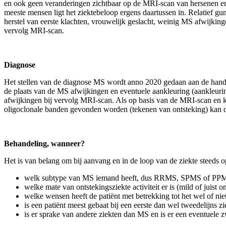
en ook geen veranderingen zichtbaar op de MRI-scan van hersenen en rug
meeste mensen ligt het ziektebeloop ergens daartussen in. Relatief gu
herstel van eerste klachten, vrouwelijk geslacht, weinig MS afwijk
vervolg MRI-scan.
Diagnose
Het stellen van de diagnose MS wordt anno 2020 gedaan aan de hand
de plaats van de MS afwijkingen en eventuele aankleuring (aankleur
afwijkingen bij vervolg MRI-scan. Als op basis van de MRI-scan en 
oligoclonale banden gevonden worden (tekenen van ontsteking) kan d
Behandeling, wanneer?
Het is van belang om bij aanvang en in de loop van de ziekte steed
welk subtype van MS iemand heeft, dus RRMS, SPMS of PP
welke mate van ontstekingsziekte activiteit er is (mild of juist on
welke wensen heeft de patiënt met betrekking tot het wel of niet
is een patiënt meest gebaat bij een eerste dan wel tweedelijns 
is er sprake van andere ziekten dan MS en is er een eventuele