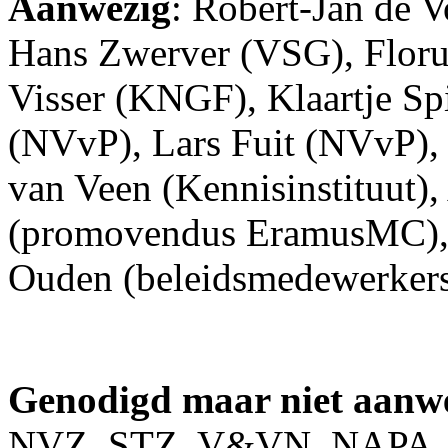
Aanwezig
: Robert-Jan de V
Hans Zwerver (VSG), Floru
Visser (KNGF), Klaartje S
(NVvP), Lars Fuit (NVvP),
van Veen (Kennisinstituut),
(promovendus EramusMC), 
Ouden (beleidsmedewerker
Genodigd maar niet aanw
NVZ, STZ, V&VN, NAPA,