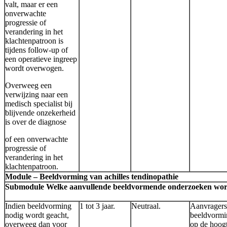
valt, maar er een
onverwachte
progressie of
verandering in het
klachtenpatroon is
tijdens follow-up of
een operatieve ingreep
wordt overwogen.
Overweeg een
verwijzing naar een
medisch specialist bij
blijvende onzekerheid
is over de diagnose
of een onverwachte
progressie of
verandering in het
klachtenpatroon.
Module – Beeldvorming van achilles tendinopathie
Submodule Welke aanvullende beeldvormende onderzoeken worden i
Indien beeldvorming
1 tot 3 jaar.
Neutraal.
Aanvragers
nodig wordt geacht,
beeldvormi
overweeg dan voor
op de hoog