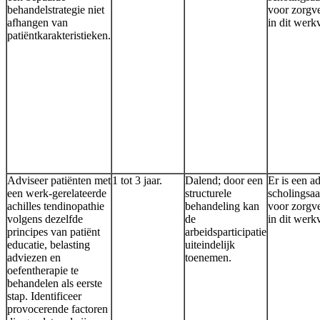
behandelstrategie niet
voor zorgve
afhangen van
in dit werk
patiëntkarakteristieken.
Adviseer patiënten met
1 tot 3 jaar.
Dalend; door een
Er is een a
een werk-gerelateerde
structurele
scholingsa
achilles tendinopathie
behandeling kan
voor zorgve
volgens dezelfde
de
in dit werk
principes van patiënt
arbeidsparticipatie
educatie, belasting
uiteindelijk
adviezen en
toenemen.
oefentherapie te
behandelen als eerste
stap. Identificeer
provocerende factoren