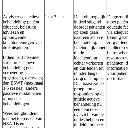
Adviseer een actieve
1 tot 3 jaar.
Dalend; mogelijk
De gezondh
behandeling: patiënt
initieel stijgend
moet patiën
educatie, belasting
doordat patiënten
educatie fac
adviezen en
op zoek gaan
via adequat
opbouwende
naar een actieve
training va
krachtoefeningen van
behandeling.
zorgverlene
de kuitspieren.
Uiteindelijk moet
faciliteren 
dit de
betrouwbar
Indien na 3 maanden
klachtenduur
resources v
structurele actieve
echter verkorten
patiënten; 
behandeling geen
en dus leiden tot
informatie
verbetering is
minder lange
voor patiën
opgetreden, overweeg
zorgconsumptie.
up-to-date.
dan ESWT (maximaal
Daarnaast zal de
3-5 sessies), andere
groep non-
passieve modaliteiten
responders op de
of injectie
initiele actieve
behandelingen.
behandeling nu
een concreter
Wees terughoudend
overzicht van de
met het toepassen van
opties hebben en
NSAIDs en
dit leidt tot meer