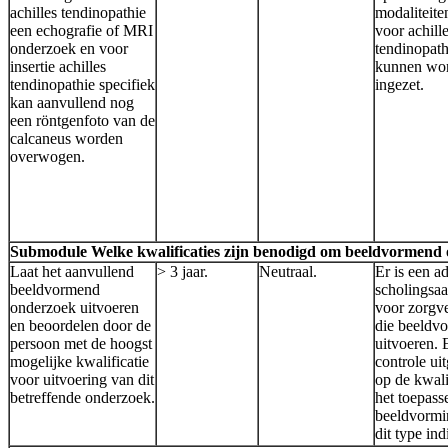
achilles tendinopathie
modaliteite
een echografie of MRI
voor achill
onderzoek en voor
tendinopath
insertie achilles
kunnen wo
tendinopathie specifiek
ingezet.
kan aanvullend nog
een röntgenfoto van de
calcaneus worden
overwogen.
Submodule Welke kwalificaties zijn benodigd om beeldvormend o
Laat het aanvullend
> 3 jaar.
Neutraal.
Er is een a
beeldvormend
scholingsa
onderzoek uitvoeren
voor zorgve
en beoordelen door de
die beeldv
persoon met de hoogst
uitvoeren. 
mogelijke kwalificatie
controle ui
voor uitvoering van dit
op de kwali
betreffende onderzoek.
het toepass
beeldvormi
dit type ind