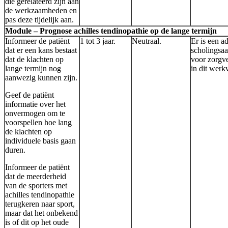
die gerelateerd zijn aan
de werkzaamheden en
pas deze tijdelijk aan.
Module – Prognose achilles tendinopathie op de lange termijn
Informeer de patiënt
1 tot 3 jaar.
Neutraal.
Er is een a
dat er een kans bestaat
scholingsa
dat de klachten op
voor zorgve
lange termijn nog
in dit werk
aanwezig kunnen zijn.
Geef de patiënt
informatie over het
onvermogen om te
voorspellen hoe lang
de klachten op
individuele basis gaan
duren.
Informeer de patiënt
dat de meerderheid
van de sporters met
achilles tendinopathie
terugkeren naar sport,
maar dat het onbekend
is of dit op het oude