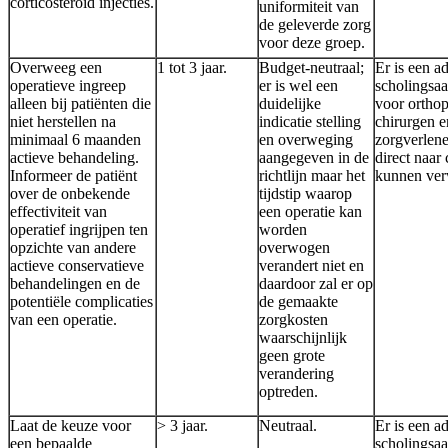
corticosteroïd injecties.
uniformiteit van
de geleverde zorg
voor deze groep.
Overweeg een
1 tot 3 jaar.
Budget-neutraal;
Er is een a
operatieve ingreep
er is wel een
scholingsa
alleen bij patiënten die
duidelijke
voor ortho
niet herstellen na
indicatie stelling
chirurgen e
minimaal 6 maanden
en overweging
zorgverlene
actieve behandeling.
aangegeven in de
direct naar
Informeer de patiënt
richtlijn maar het
kunnen ver
over de onbekende
tijdstip waarop
effectiviteit van
een operatie kan
operatief ingrijpen ten
worden
opzichte van andere
overwogen
actieve conservatieve
verandert niet en
behandelingen en de
daardoor zal er op
potentiële complicaties
de gemaakte
van een operatie.
zorgkosten
waarschijnlijk
geen grote
verandering
optreden.
Laat de keuze voor
> 3 jaar.
Neutraal.
Er is een a
een bepaalde
scholingsa