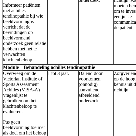
onderzoek.
richtlijn. 
Informeer patiënten
moeten bere
met achilles
om te inves
tendinopathie bij wie
een juiste
beeldvorming is
communicat
verricht dat de
de patiënt.
bevindingen op
beeldvormend
onderzoek geen relatie
hebben met het te
verwachten
klachtenbeloop.
Module – Behandeling achilles tendinopathie
Overweeg om de
1 tot 3 jaar.
Dalend door
Zorgverlene
Victorian Institute of
voorkomen
op de hoog
Sports Assessment-
(onnodig)
kennis uit 
Achilles (VISA-A)
aanvullend
richtlijn.
vragenlijst te
afbeeldend
gebruiken om het
onderzoek.
klachtenbeloop te
evalueren.
Pas geen
beeldvorming toe met
als doel om het beloop