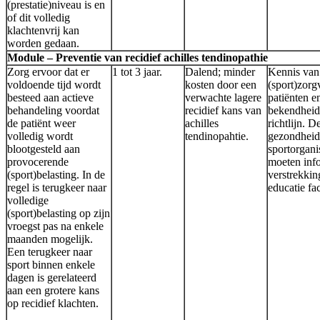
(prestatie)niveau is en
of dit volledig
klachtenvrij kan
worden gedaan.
Module – Preventie van recidief achilles tendinopathie
Zorg ervoor dat er
1 tot 3 jaar.
Dalend; minder
Kennis van
voldoende tijd wordt
kosten door een
(sport)zorg
besteed aan actieve
verwachte lagere
patiënten en
behandeling voordat
recidief kans van
bekendheid
de patiënt weer
achilles
richtlijn. D
volledig wordt
tendinopahtie.
gezondheid
blootgesteld aan
sportorgani
provocerende
moeten inf
(sport)belasting. In de
verstrekki
regel is terugkeer naar
educatie fac
volledige
(sport)belasting op zijn
vroegst pas na enkele
maanden mogelijk.
Een terugkeer naar
sport binnen enkele
dagen is gerelateerd
aan een grotere kans
op recidief klachten.