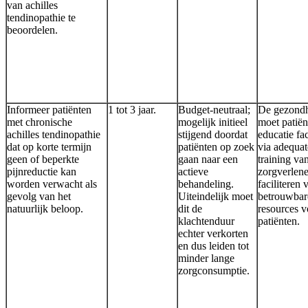
van achilles
tendinopathie te
beoordelen.
Informeer patiënten
1 tot 3 jaar.
Budget-neutraal;
De gezondh
met chronische
mogelijk initieel
moet patiën
achilles tendinopathie
stijgend doordat
educatie fac
dat op korte termijn
patiënten op zoek
via adequat
geen of beperkte
gaan naar een
training va
pijnreductie kan
actieve
zorgverlene
worden verwacht als
behandeling.
faciliteren 
gevolg van het
Uiteindelijk moet
betrouwbar
natuurlijk beloop.
dit de
resources v
klachtenduur
patiënten.
echter verkorten
en dus leiden tot
minder lange
zorgconsumptie.