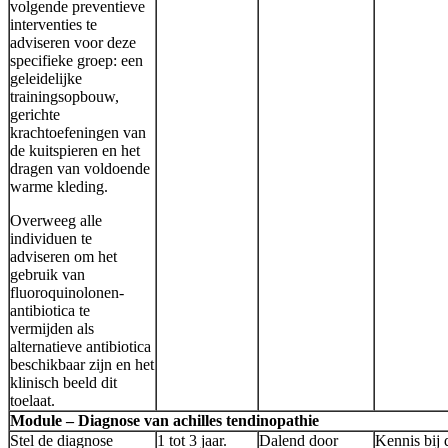
volgende preventieve
interventies te
adviseren voor deze
specifieke groep: een
geleidelijke
trainingsopbouw,
gerichte
krachtoefeningen van
de kuitspieren en het
dragen van voldoende
warme kleding.
Overweeg alle
individuen te
adviseren om het
gebruik van
fluoroquinolonen-
antibiotica te
vermijden als
alternatieve antibiotica
beschikbaar zijn en het
klinisch beeld dit
toelaat.
Module – Diagnose van achilles tendinopathie
Stel de diagnose
1 tot 3 jaar.
Dalend door
Kennis bij 