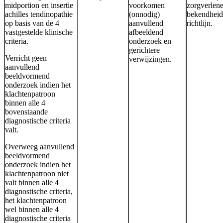
midportion en insertie
voorkomen
zorgverlene
achilles tendinopathie
(onnodig)
bekendheid
op basis van de 4
aanvullend
richtlijn.
vastgestelde klinische
afbeeldend
criteria.
onderzoek en
gerichtere
Verricht geen
verwijzingen.
aanvullend
beeldvormend
onderzoek indien het
klachtenpatroon
binnen alle 4
bovenstaande
diagnostische criteria
valt.
Overweeg aanvullend
beeldvormend
onderzoek indien het
klachtenpatroon niet
valt binnen alle 4
diagnostische criteria,
het klachtenpatroon
wel binnen alle 4
diagnostische criteria