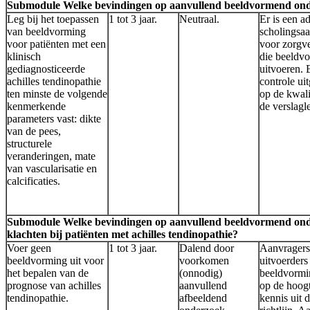
Submodule Welke bevindingen op aanvullend beeldvormend onde
Leg bij het toepassen
1 tot 3 jaar.
Neutraal.
Er is een a
van beeldvorming
scholingsa
voor patiënten met een
voor zorgve
klinisch
die beeldv
gediagnosticeerde
uitvoeren. 
achilles tendinopathie
controle ui
ten minste de volgende
op de kwali
kenmerkende
de verslagl
parameters vast: dikte
van de pees,
structurele
veranderingen, mate
van vascularisatie en
calcificaties.
Submodule Welke bevindingen op aanvullend beeldvormend onde
klachten bij patiënten met achilles tendinopathie?
Voer geen
1 tot 3 jaar.
Dalend door
Aanvragers
beeldvorming uit voor
voorkomen
uitvoerders
het bepalen van de
(onnodig)
beeldvormi
prognose van achilles
aanvullend
op de hoog
tendinopathie.
afbeeldend
kennis uit 