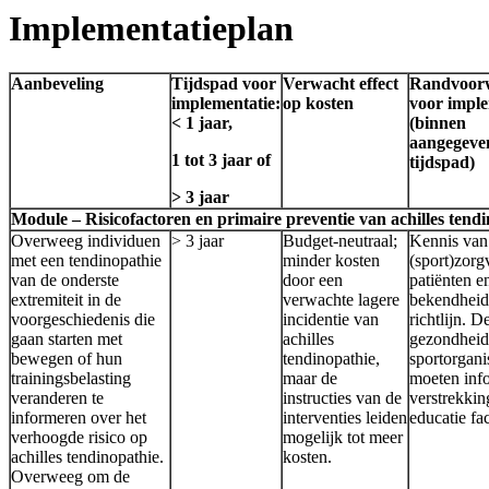
Implementatieplan
Aanbeveling
Tijdspad voor
Verwacht effect
Randvoor
implementatie:
op kosten
voor imple
< 1 jaar,
(binnen
aangegeve
1 tot 3 jaar of
tijdspad)
> 3 jaar
Module – Risicofactoren en primaire preventie van achilles tend
Overweeg individuen
> 3 jaar
Budget-neutraal;
Kennis van
met een tendinopathie
minder kosten
(sport)zorg
van de onderste
door een
patiënten en
extremiteit in de
verwachte lagere
bekendheid
voorgeschiedenis die
incidentie van
richtlijn. D
gaan starten met
achilles
gezondheid
bewegen of hun
tendinopathie,
sportorgani
trainingsbelasting
maar de
moeten inf
veranderen te
instructies van de
verstrekki
informeren over het
interventies leiden
educatie fac
verhoogde risico op
mogelijk tot meer
achilles tendinopathie.
kosten.
Overweeg om de