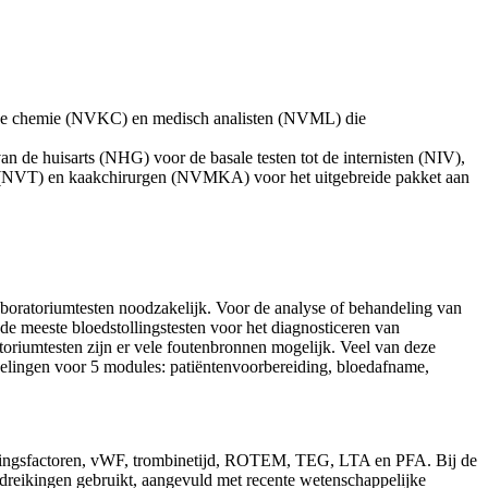
nische chemie (NVKC) en medisch analisten (NVML) die
an de huisarts (NHG) voor de basale testen tot de internisten (NIV),
 (NVT) en kaakchirurgen (NVMKA) voor het uitgebreide pakket aan
aboratoriumtesten noodzakelijk. Voor de analyse of behandeling van
de meeste bloedstollingstesten voor het diagnosticeren van
atoriumtesten zijn er vele foutenbronnen mogelijk. Veel van deze
bevelingen voor 5 modules: patiëntenvoorbereiding, bloedafname,
tollingsfactoren, vWF, trombinetijd, ROTEM, TEG, LTA en PFA. Bij de
handreikingen gebruikt, aangevuld met recente wetenschappelijke