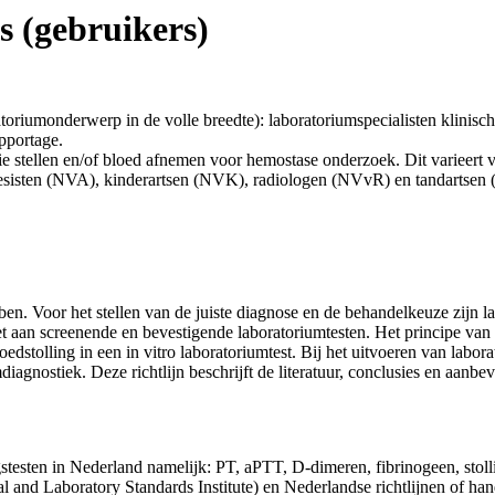
s (gebruikers)
boratoriumonderwerp in de volle breedte): laboratoriumspecialisten kli
pportage.
ie stellen en/of bloed afnemen voor hemostase onderzoek. Dit varieert v
sisten (NVA), kinderartsen (NVK), radiologen (NVvR) en tandartsen
n. Voor het stellen van de juiste diagnose en de behandelkeuze zijn l
 aan screenende en bevestigende laboratoriumtesten. Het principe van 
dstolling in een in vitro laboratoriumtest. Bij het uitvoeren van labor
iagnostiek. Deze richtlijn beschrijft de literatuur, conclusies en aan
gstesten in Nederland namelijk: PT, aPTT, D-dimeren, fibrinogeen, s
ical and Laboratory Standards Institute) en Nederlandse richtlijnen of 