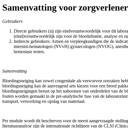
Samenvatting voor zorgverlener
Gebruikers
Directe gebruikers (zij zijn eindverantwoordelijk voor dit la
(eind)verantwoordelijk zijn voor de bloedafname, analyse en ra
Indirecte gebruikers: Artsen en verpleegkundigen die de indicat
internist-hematologen (NVvH) gynaecologen (NVOG), anesthe
hemostase testen.
Samenvatting
Bloedingsneiging kan zowel congenitale als verworven oorzaken hebbe
bloedingsneiging kan de aanvragend arts kiezen voor een breed pakket
bloedingsneigingen berust op het nabootsen van onderdelen van de bloe
fouten worden gemaakt in de pre-analytische fase van de laboratoriumd
transport, verwerking en opslag van materiaal.
Per module wordt dit beschreven voor de meest aangevraagde stollin
literatuuranalyse zijn de internationale richtlijnen van de CLSI (Clin