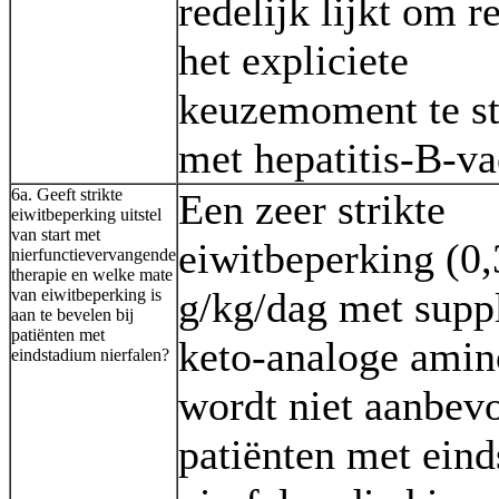
redelijk lijkt om r
het expliciete
keuzemoment te st
met hepatitis-B-va
6a. Geeft strikte
Een zeer strikte
eiwitbeperking uitstel
van start met
eiwitbeperking (0,
nierfunctievervangende
therapie en welke mate
g/kg/dag met suppl
van eiwitbeperking is
aan te bevelen bij
patiënten met
keto-analoge amin
eindstadium nierfalen?
wordt niet aanbevo
patiënten met ein