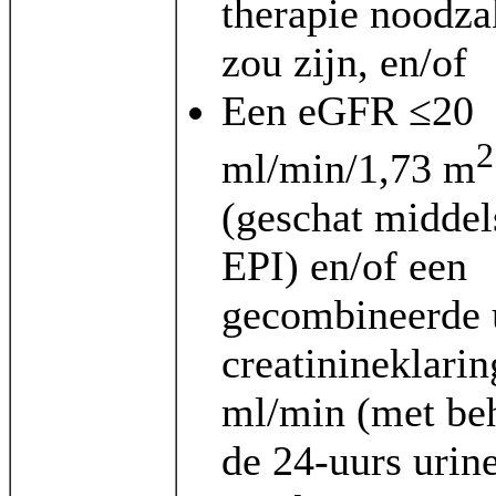
therapie noodza
zou zijn, en/of
Een eGFR ≤20
2
ml/min/1,73 m
(geschat midde
EPI) en/of een
gecombineerde
creatinineklari
ml/min (met be
de 24-uurs urine