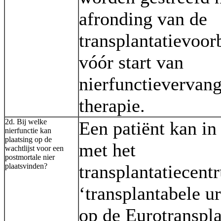
afronding van de
transplantatievoor
vóór start van
nierfunctievervan
therapie.
2d. Bij welke
Een patiënt kan in
nierfunctie kan
plaatsing op de
met het
wachtlijst voor een
postmortale nier
transplantatiecent
plaatsvinden?
‘transplantabele ur
op de Eurotranspla