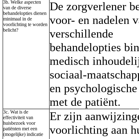
3b. Welke aspecten
De zorgverlener b
van de diverse
behandelopties dienen
voor- en nadelen v
minimaal in de
voorlichting te worden
verschillende
belicht?
behandelopties bi
medisch inhoudeli
sociaal-maatschap
en psychologisch
met de patiënt.
3c. Wat is de
Er zijn aanwijzing
effectiviteit van
huisbezoek voor
voorlichting aan h
patiënten met een
(mogelijke) indicatie