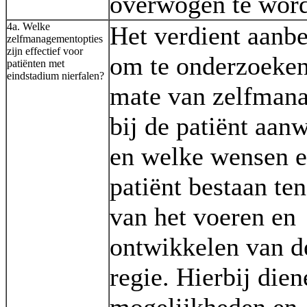
overwogen te wor
4a. Welke
Het verdient aanb
zelfmanagementopties
zijn effectief voor
om te onderzoeke
patiënten met
eindstadium nierfalen?
mate van zelfman
bij de patiënt aanw
en welke wensen er
patiënt bestaan te
van het voeren en
ontwikkelen van d
regie. Hierbij dien