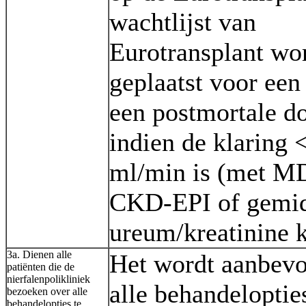
wachtlijst van
Eurotransplant wo
geplaatst voor een
een postmortale d
indien de klaring 
ml/min is (met 
CKD-EPI of gemi
ureum/kreatinine k
3a. Dienen alle
Het wordt aanbev
patiënten die de
nierfalenpolikliniek
alle behandeloptie
bezoeken over alle
behandelopties te