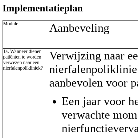
Implementatieplan
Module
Aanbeveling
1a. Wanneer dienen
Verwijzing naar e
patiënten te worden
verwezen naar een
nierfalenpoliklini
nierfalenpolikliniek?
aanbevolen voor pa
Een jaar voor h
verwachte mome
nierfunctieverv