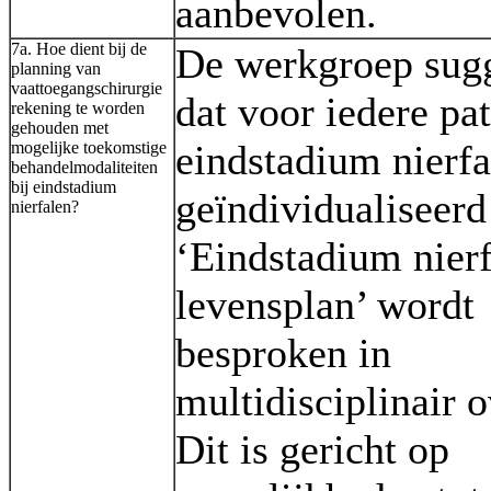
aanbevolen.
7a. Hoe dient bij de
De werkgroep sugg
planning van
vaattoegangschirurgie
dat voor iedere pa
rekening te worden
gehouden met
eindstadium nierfa
mogelijke toekomstige
behandelmodaliteiten
bij eindstadium
geïndividualiseerd
nierfalen?
‘Eindstadium nier
levensplan’ wordt
besproken in
multidisciplinair o
Dit is gericht op