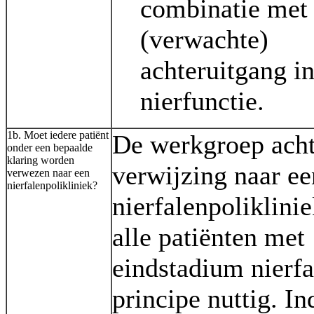
combinatie met
(verwachte)
achteruitgang i
nierfunctie.
1b. Moet iedere patiënt
De werkgroep ach
onder een bepaalde
klaring worden
verwijzing naar ee
verwezen naar een
nierfalenpolikliniek?
nierfalenpoliklini
alle patiënten met
eindstadium nierfa
principe nuttig. In