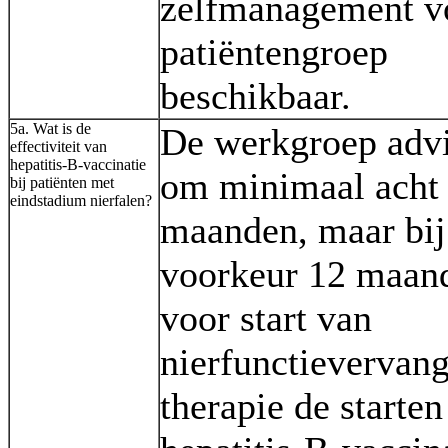
zelfmanagement v
patiëntengroep
beschikbaar.
5a. Wat is de
De werkgroep advi
effectiviteit van
hepatitis-B-vaccinatie
om minimaal acht
bij patiënten met
eindstadium nierfalen?
maanden, maar bij
voorkeur 12 maan
voor start van
nierfunctievervan
therapie de starte