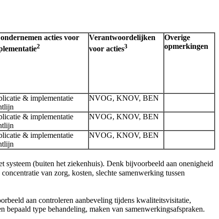
 ondernemen acties voor
Verantwoordelijken
Overige
2
3
opmerkingen
plementatie
voor acties
licatie & implementatie
NVOG, KNOV, BEN
htlijn
licatie & implementatie
NVOG, KNOV, BEN
htlijn
licatie & implementatie
NVOG, KNOV, BEN
htlijn
het systeem (buiten het ziekenhuis). Denk bijvoorbeeld aan onenigheid
ge concentratie van zorg, kosten, slechte samenwerking tussen
beeld aan controleren aanbeveling tijdens kwaliteitsvisitatie,
r een bepaald type behandeling, maken van samenwerkingsafspraken.