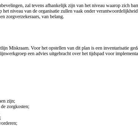
velingen, zal tevens afhankelijk zijn van het niveau waarop zich barri
het niveau van de organisatie zullen vaak onder verantwoordelijkheid v
 en zorgverzekeraars, van belang.
htlijn Miskraam. Voor het opstellen van dit plan is een inventarisatie
tlijnwerkgroep een advies uitgebracht over het tijdspad voor implement
en zijn;
 de zorgkosten;
;
;
vorderen;