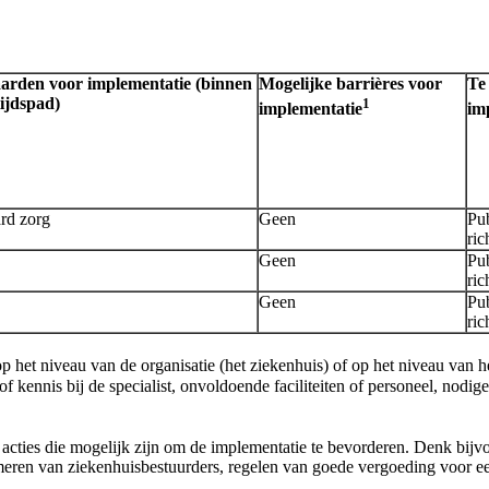
rden voor implementatie (binnen
Mogelijke barrières voor
Te
ijdspad)
1
implementatie
im
rd zorg
Geen
Pub
ric
Geen
Pub
ric
Geen
Pub
ric
p het niveau van de organisatie (het ziekenhuis) of op het niveau van 
f kennis bij de specialist, onvoldoende faciliteiten of personeel, nodi
cties die mogelijk zijn om de implementatie te bevorderen. Denk bijvoor
formeren van ziekenhuisbestuurders, regelen van goede vergoeding voo