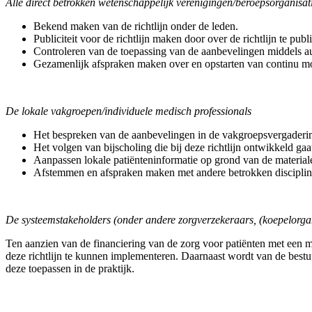
Alle direct betrokken wetenschappelijk verenigingen/beroepsorgan
Bekend maken van de richtlijn onder de leden.
Publiciteit voor de richtlijn maken door over de richtlijn te publ
Controleren van de toepassing van de aanbevelingen middels audi
Gezamenlijk afspraken maken over en opstarten van continu mod
De lokale vakgroepen/individuele medisch professionals
Het bespreken van de aanbevelingen in de vakgroepsvergaderi
Het volgen van bijscholing die bij deze richtlijn ontwikkeld ga
Aanpassen lokale patiënteninformatie op grond van de material
Afstemmen en afspraken maken met andere betrokken discipline
De systeemstakeholders (onder andere zorgverzekeraars, (koepelorgan
Ten aanzien van de financiering van de zorg voor patiënten met een 
deze richtlijn te kunnen implementeren. Daarnaast wordt van de bestu
deze toepassen in de praktijk.