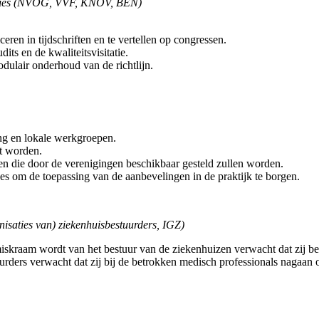
isaties (NVOG, VVF, KNOV, BEN)
iceren in tijdschriften en te vertellen op congressen.
ts en de kwaliteitsvisitatie.
ulair onderhoud van de richtlijn.
ng en lokale werkgroepen.
at worden.
en die door de verenigingen beschikbaar gesteld zullen worden.
s om de toepassing van de aanbevelingen in de praktijk te borgen.
isaties van) ziekenhuisbestuurders, IGZ)
miskraam wordt van het bestuur van de ziekenhuizen verwacht dat zij be
urders verwacht dat zij bij de betrokken medisch professionals nagaan