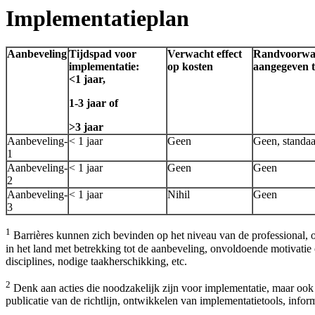
Implementatieplan
Aanbeveling
Tijdspad voor
Verwacht effect
Randvoorwaa
implementatie:
op kosten
aangegeven t
<1 jaar,
1-3 jaar of
>3 jaar
Aanbeveling-
< 1 jaar
Geen
Geen, standaa
1
Aanbeveling-
< 1 jaar
Geen
Geen
2
Aanbeveling-
< 1 jaar
Nihil
Geen
3
1
Barrières kunnen zich bevinden op het niveau van de professional, o
in het land met betrekking tot de aanbeveling, onvoldoende motivatie o
disciplines, nodige taakherschikking, etc.
2
Denk aan acties die noodzakelijk zijn voor implementatie, maar ook a
publicatie van de richtlijn, ontwikkelen van implementatietools, in