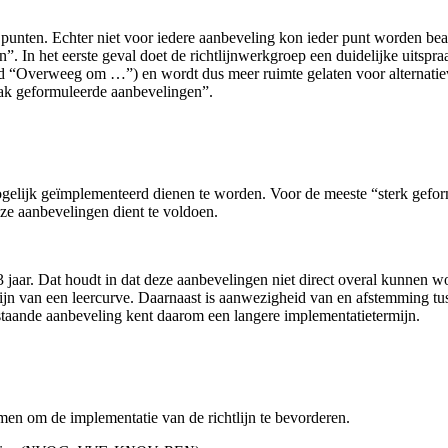
punten. Echter niet voor iedere aanbeveling kon ieder punt worden be
In het eerste geval doet de richtlijnwerkgroep een duidelijke uitspraa
d “Overweeg om …”) en wordt dus meer ruimte gelaten voor alternatiev
ak geformuleerde aanbevelingen”.
ogelijk geïmplementeerd dienen te worden. Voor de meeste “sterk geform
e aanbevelingen dient te voldoen.
 jaar. Dat houdt in dat deze aanbevelingen niet direct overal kunnen 
 zijn van een leercurve. Daarnaast is aanwezigheid van en afstemming tu
taande aanbeveling kent daarom een langere implementatietermijn.
men om de implementatie van de richtlijn te bevorderen.