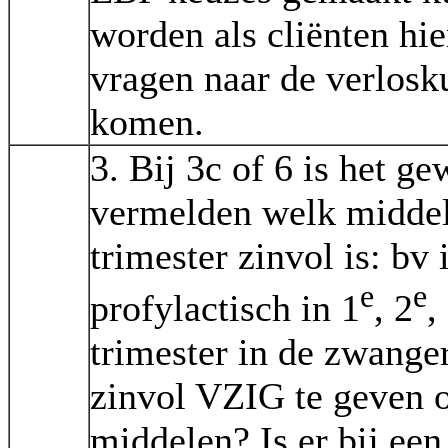
worden als cliënten hi
vragen naar de verlosk
komen.
3. Bij 3c of 6 is het ge
vermelden welk middel
trimester zinvol is: bv 
e
e
profylactisch in 1
, 2
,
trimester in de zwange
zinvol VZIG te geven o
middelen? Is er bij ee