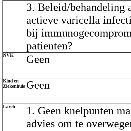
3. Beleid/behandeling a
actieve varicella infect
bij immunogecompromi
patienten?
NVK
Geen
Kind en
Geen
Ziekenhuis
Lareb
1. Geen knelpunten ma
advies om te overwegen