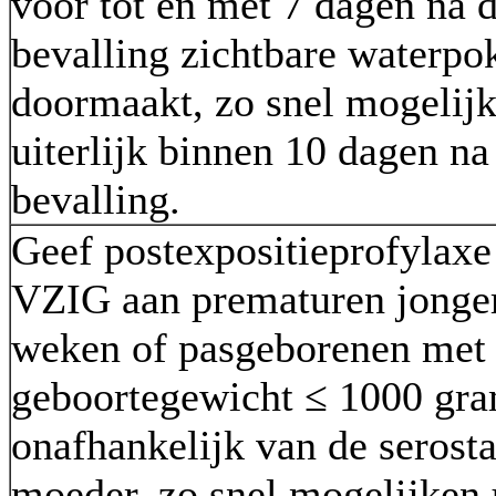
voor tot en met 7 dagen na 
bevalling zichtbare waterpo
doormaakt, zo snel mogelijk
uiterlijk binnen 10 dagen na
bevalling.
Geef postexpositieprofylaxe
VZIG aan prematuren jonge
weken of pasgeborenen met
geboortegewicht ≤ 1000 gr
onafhankelijk van de serost
moeder, zo snel mogelijken u