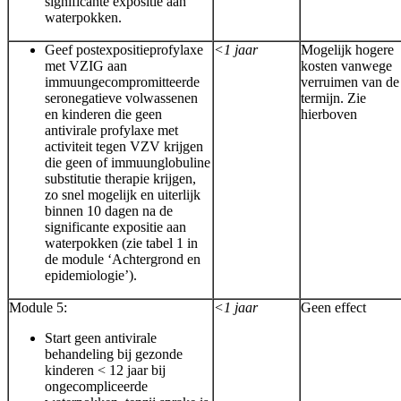
significante expositie aan
waterpokken.
Geef postexpositieprofylaxe
<1 jaar
Mogelijk hogere
met VZIG aan
kosten vanwege
immuungecompromitteerde
verruimen van de
seronegatieve volwassenen
termijn. Zie
en kinderen die geen
hierboven
antivirale profylaxe met
activiteit tegen VZV krijgen
die geen of immuunglobuline
substitutie therapie krijgen,
zo snel mogelijk en uiterlijk
binnen 10 dagen na de
significante expositie aan
waterpokken (zie tabel 1 in
de module ‘Achtergrond en
epidemiologie’).
Module 5:
<1 jaar
Geen effect
Start geen antivirale
behandeling bij gezonde
kinderen < 12 jaar bij
ongecompliceerde