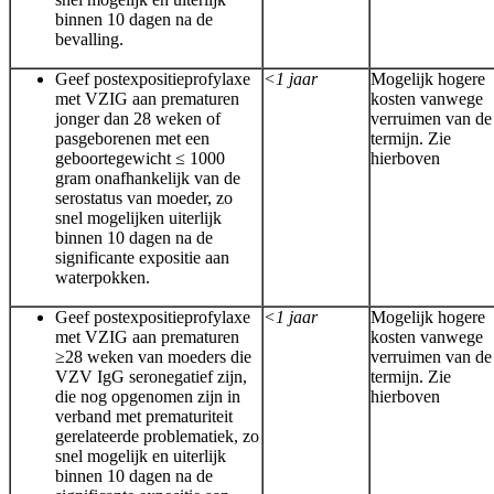
binnen 10 dagen na de
bevalling.
Geef postexpositieprofylaxe
<1 jaar
Mogelijk hogere
met VZIG aan prematuren
kosten vanwege
jonger dan 28 weken of
verruimen van de
pasgeborenen met een
termijn. Zie
geboortegewicht ≤ 1000
hierboven
gram onafhankelijk van de
serostatus van moeder, zo
snel mogelijken uiterlijk
binnen 10 dagen na de
significante expositie aan
waterpokken.
Geef postexpositieprofylaxe
<1 jaar
Mogelijk hogere
met VZIG aan prematuren
kosten vanwege
≥28 weken van moeders die
verruimen van de
VZV IgG seronegatief zijn,
termijn. Zie
die nog opgenomen zijn in
hierboven
verband met prematuriteit
gerelateerde problematiek, zo
snel mogelijk en uiterlijk
binnen 10 dagen na de