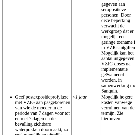
gegeven aan
seropositieve
personen. Door
deze beperking
verwacht de
werkgroep dat er
mogelijk een
geringe toename i
in VZIG-uitgiften
Mogelijk kan het
aantal uitgegeven
VZIG doses na
implementatie
geëvalueerd
worden, in
samenwerking me
Sanquin.
Geef postexpositieprofylaxe
<1 jaar
Mogelijk hogere
met VZIG aan pasgeborenen
kosten vanwege
van wie de moeder in de
verruimen van de
periode van 7 dagen voor tot
termijn. Zie
en met 7 dagen na de
hierboven
bevalling zichtbare
waterpokken doormaakt, zo
snel mogelijk en uiterlijk