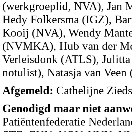
(werkgroeplid, NVA), Jan M
Hedy Folkersma (IGZ), Ba
Kooij (NVA), Wendy Mant
(NVMKA), Hub van der Meu
Verleisdonk (ATLS), Julitt
notulist), Natasja van Veen 
Afgemeld:
Cathelijne Zieds
Genodigd maar niet aanw
Patiëntenfederatie Neder