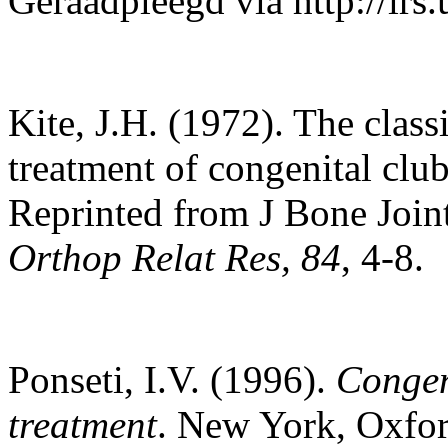
Geraadpleegd via http://irs
Kite, J.H. (1972). The class
treatment of congenital clu
Reprinted from J Bone Join
Orthop Relat Res, 84
, 4-8.
Ponseti, I.V. (1996).
Congen
treatment
. New York, Oxfor