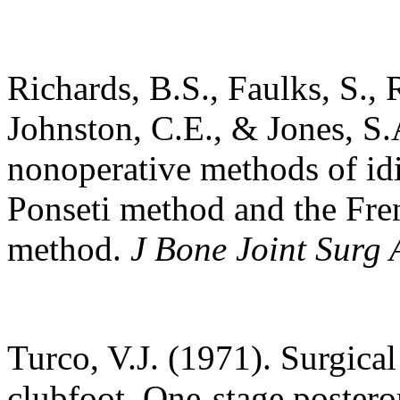
Richards, B.S., Faulks, S., 
Johnston, C.E., & Jones, S
nonoperative methods of idi
Ponseti method and the Fre
method.
J Bone Joint Surg 
Turco, V.J. (1971). Surgical 
clubfoot. One-stage postero