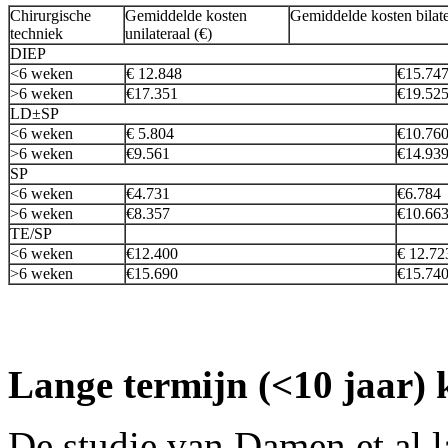
Chirurgische
Gemiddelde kosten
Gemiddelde kosten bilate
techniek
unilateraal (€)
DIEP
<6 weken
€ 12.848
€15.74
>6 weken
€17.351
€19.52
LD±SP
<6 weken
€ 5.804
€10.76
>6 weken
€9.561
€14.93
SP
<6 weken
€4.731
€6.784
>6 weken
€8.357
€10.66
TE/SP
<6 weken
€12.400
€ 12.72
>6 weken
€15.690
€15.74
Lange termijn (<10 jaar)
De studie van Damen et al l