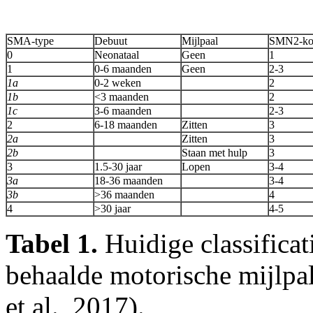
SMA-type
Debuut
Mijlpaal
SMN2-ko
0
Neonataal
Geen
1
1
0-6 maanden
Geen
2-3
1a
0-2 weken
2
1b
<3 maanden
2
1c
3-6 maanden
2-3
2
6-18 maanden
Zitten
3
2a
Zitten
3
2b
Staan met hulp
3
3
1.5-30 jaar
Lopen
3-4
3a
18-36 maanden
3-4
3b
>36 maanden
4
4
>30 jaar
4-5
Tabel 1.
Huidige classificat
behaalde motorische mijlpa
et al., 2017).