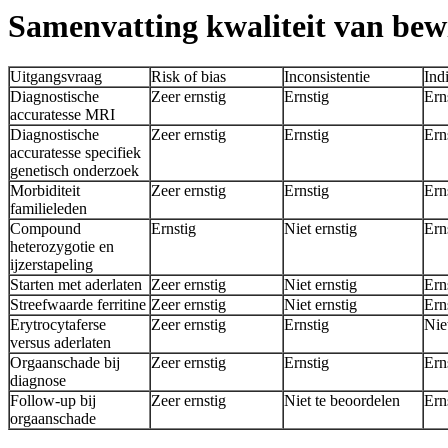
Samenvatting kwaliteit van bew
Uitgangsvraag
Risk of bias
Inconsistentie
Ind
Diagnostische
Zeer ernstig
Ernstig
Ern
accuratesse MRI
Diagnostische
Zeer ernstig
Ernstig
Ern
accuratesse specifiek
genetisch onderzoek
Morbiditeit
Zeer ernstig
Ernstig
Ern
familieleden
Compound
Ernstig
Niet ernstig
Ern
heterozygotie en
ijzerstapeling
Starten met aderlaten
Zeer ernstig
Niet ernstig
Ern
Streefwaarde ferritine
Zeer ernstig
Niet ernstig
Ern
Erytrocytaferse
Zeer ernstig
Ernstig
Nie
versus aderlaten
Orgaanschade bij
Zeer ernstig
Ernstig
Ern
diagnose
Follow-up bij
Zeer ernstig
Niet te beoordelen
Ern
orgaanschade