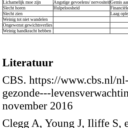
Lichamelijk moe zijn
Angstige gevoelens/ nervositeit
Gemis aa
Slecht horen
Hulpeloosheid
Financiël
Slecht zien
Laag ople
Weinig tot niet wandelen
Ongewenst gewichtsverlies
Weinig handkracht hebben
Literatuur
CBS. https://www.cbs.nl/nl-n
gezonde---levensverwachtin
november 2016
Clegg A, Young J, Iliffe S, e