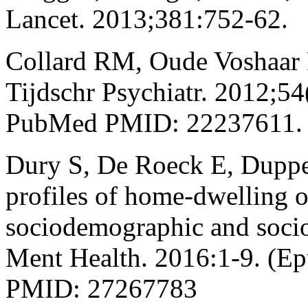
Lancet. 2013;381:752-62.
Collard RM, Oude Voshaar RC
Tijdschr Psychiatr. 2012;54
PubMed PMID: 22237611.
Dury S, De Roeck E, Duppen 
profiles of home-dwelling o
sociodemographic and socio
Ment Health. 2016:1-9. (E
PMID: 27267783