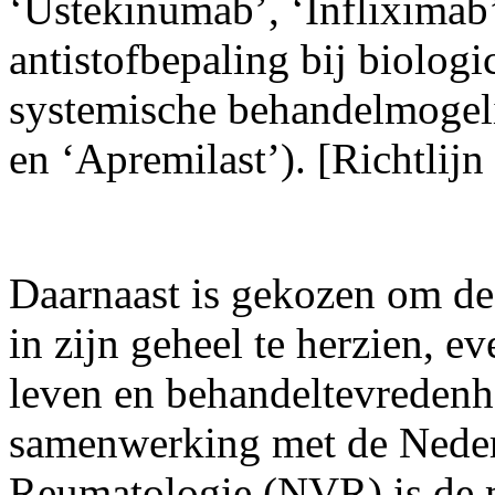
‘Ustekinumab’, ‘Infliximab
antistofbepaling bij biolog
systemische behandelmogel
en ‘Apremilast’). [Richtlij
Daarnaast is gekozen om de 
in zijn geheel te herzien, e
leven en behandeltevredenhei
samenwerking met de Neder
Reumatologie (NVR) is de mo