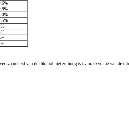
0,6%
0,8%
1,0%
1,5%
2%
3%
4%
5%
erkzaamheid van de ditranol niet zo hoog is i.v.m. oxydatie van de dit