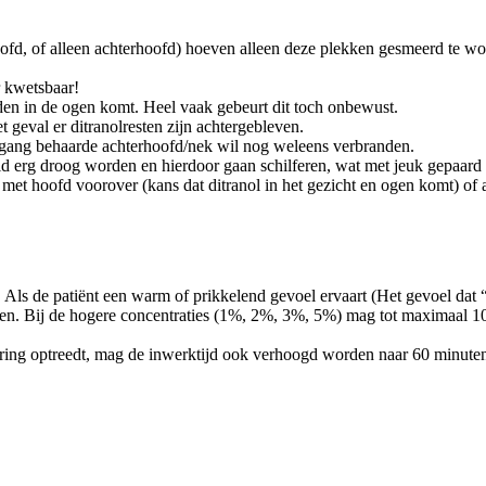
fd, of alleen achterhoofd) hoeven alleen deze plekken gesmeerd te wor
r kwetsbaar!
den in de ogen komt. Heel vaak gebeurt dit toch onbewust.
geval er ditranolresten zijn achtergebleven.
rgang behaarde achterhoofd/nek wil nog weleens verbranden.
 erg droog worden en hierdoor gaan schilferen, wat met jeuk gepaard g
et hoofd voorover (kans dat ditranol in het gezicht en ogen komt) of a
ls de patiënt een warm of prikkelend gevoel ervaart (Het gevoel dat “h
gen. Bij de hogere concentraties (1%, 2%, 3%, 5%) mag tot maximaal 1
ering optreedt, mag de inwerktijd ook verhoogd worden naar 60 minute