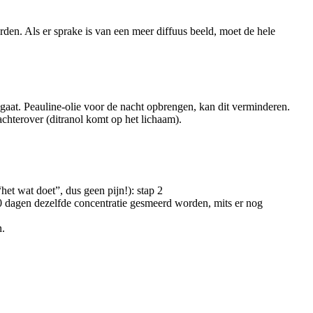
den. Als er sprake is van een meer diffuus beeld, moet de hele
aat. Peauline-olie voor de nacht opbrengen, kan dit verminderen.
chterover (ditranol komt op het lichaam).
et wat doet”, dus geen pijn!): stap 2
0 dagen dezelfde concentratie gesmeerd worden, mits er nog
n.