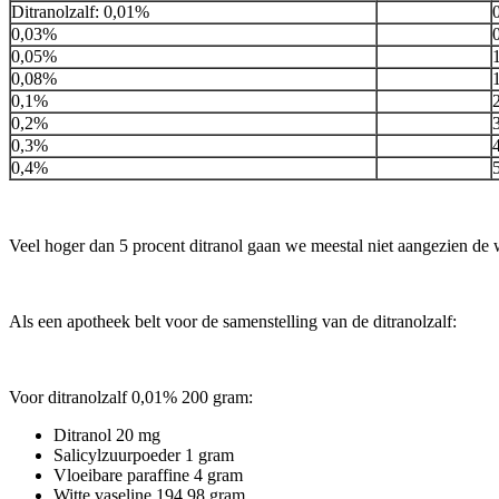
Ditranolzalf: 0,01%
0,03%
0,05%
0,08%
0,1%
0,2%
0,3%
0,4%
Veel hoger dan 5 procent ditranol gaan we meestal niet aangezien de w
Als een apotheek belt voor de samenstelling van de ditranolzalf:
Voor ditranolzalf 0,01% 200 gram:
Ditranol 20 mg
Salicylzuurpoeder 1 gram
Vloeibare paraffine 4 gram
Witte vaseline 194,98 gram