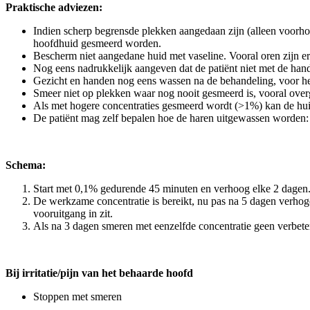
Praktische adviezen:
Indien scherp begrensde plekken aangedaan zijn (alleen voorhoo
hoofdhuid gesmeerd worden.
Bescherm niet aangedane huid met vaseline. Vooral oren zijn e
Nog eens nadrukkelijk aangeven dat de patiënt niet met de han
Gezicht en handen nog eens wassen na de behandeling, voor het 
Smeer niet op plekken waar nog nooit gesmeerd is, vooral ove
Als met hogere concentraties gesmeerd wordt (>1%) kan de huid
De patiënt mag zelf bepalen hoe de haren uitgewassen worden: m
Schema:
Start met 0,1% gedurende 45 minuten en verhoog elke 2 dagen. A
De werkzame concentratie is bereikt, nu pas na 5 dagen verho
vooruitgang in zit.
Als na 3 dagen smeren met eenzelfde concentratie geen verbet
Bij irritatie/pijn van het behaarde hoofd
Stoppen met smeren