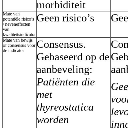
morbiditeit
Mate van
Geen risico’s
Gee
potentiële risico’s
/ neveneffecten
van
kwaliteitsindicator
Mate van bewijs
Consensus.
Con
of consensus voor
de indicator
Gebaseerd op de
Geb
aanbeveling:
aan
Patiënten die
Gee
met
voo
thyreostatica
lev
worden
inn