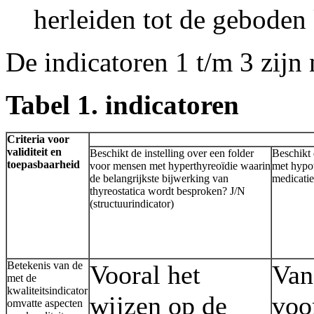
herleiden tot de geboden 
De indicatoren 1 t/m 3 zijn 
Tabel 1. indicatoren
Criteria voor
validiteit en
Beschikt de instelling over een folder
Beschikt 
toepasbaarheid
voor mensen met hyperthyreoïdie waarin
met hypot
de belangrijkste bijwerking van
medicatie
thyreostatica wordt besproken? J/N
(structuurindicator)
Betekenis van de
Vooral het
Van
met de
kwaliteitsindicator
wijzen op de
voo
omvatte aspecten