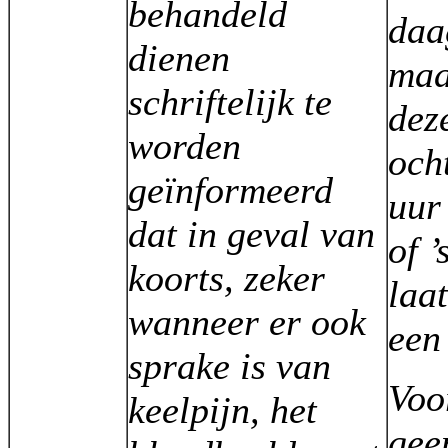
behandeld
daa
dienen
maa
schriftelijk te
deze
worden
och
geïnformeerd
uur 
dat in geval van
of ’
koorts, zeker
laa
wanneer er ook
een
sprake is van
Voo
keelpijn, het
gee