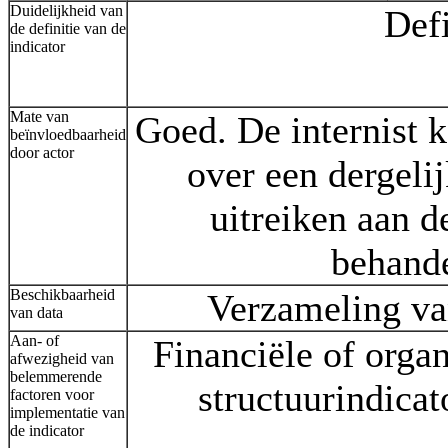
Duidelijkheid van
Defi
de definitie van de
indicator
Mate van
Goed. De internist k
beïnvloedbaarheid
door actor
over een dergeli
uitreiken aan 
behande
Beschikbaarheid
Verzameling van
van data
Aan- of
Financiële of orga
afwezigheid van
belemmerende
structuurindicat
factoren voor
implementatie van
de indicator