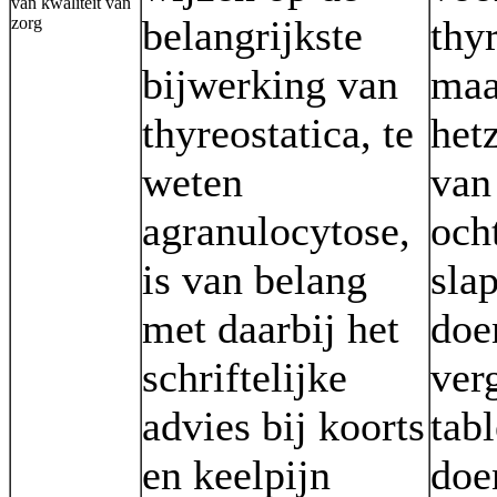
van kwaliteit van
belangrijkste
thy
zorg
bijwerking van
maa
thyreostatica, te
het
weten
van 
agranulocytose,
och
is van belang
sla
met daarbij het
doe
schriftelijke
ver
advies bij koorts
tabl
en keelpijn
doe