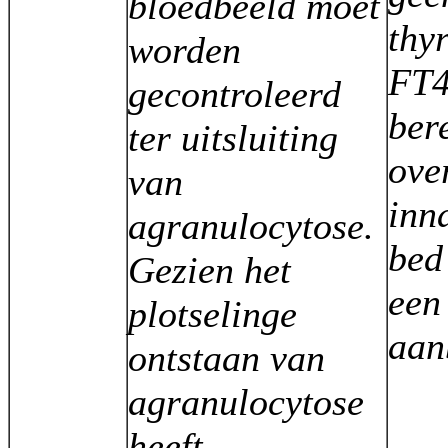
bloedbeeld moet
thy
worden
FT4
gecontroleerd
ber
ter uitsluiting
ove
van
inn
agranulocytose.
bed
Gezien het
een
plotselinge
aan
ontstaan van
agranulocytose
heeft