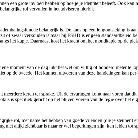
nen een grote invloed hebben op hoe je je identiteit beleeft. Ook kan 
elangrijke rol vervullen in het adviseren hierbij.
ademhalingsfunctie belangrijk is. De kans op een longontsteking is aan
n zit of zwaar verkouden is maar bij FSHD is er geen standaardbeleid b
angs het kapje. Daarnaast kost het kracht om het mondkapje op de plek
et ene moment van de dag lukt het wel om vijftig of honderd meter te
niet op de tweede. Het kunnen uitvoeren van deze handelingen kan per 
 meerdere keren ter sprake. Uit de ervaringen komt naar voren dat dit n
okus is specifiek gericht op het blijven voeren van de regie over het ei
ngrijke rol, met name het hebben van goede vrienden (die je steunen) e
 niet altijd zichtbaar is maar er wel beperkingen zijn, kan leiden tot 