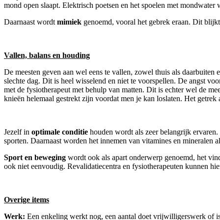
mond open slaapt. Elektrisch poetsen en het spoelen met mondwater 
Daarnaast wordt
mimiek
genoemd, vooral het gebrek eraan. Dit blijkt
Vallen, balans en houding
De meesten geven aan wel eens te vallen, zowel thuis als daarbuiten 
slechte dag. Dit is heel wisselend en niet te voorspellen. De angst 
met de fysiotherapeut met behulp van matten. Dit is echter wel de mee
knieën helemaal gestrekt zijn voordat men je kan loslaten. Het getrek
Jezelf in
optimale conditie
houden wordt als zeer belangrijk ervaren.
sporten. Daarnaast worden het innemen van vitamines en mineralen als
Sport en beweging
wordt ook als apart onderwerp genoemd, het vinden
ook niet eenvoudig. Revalidatiecentra en fysiotherapeuten kunnen hier
Overige items
Werk:
Een enkeling werkt nog, een aantal doet vrijwilligerswerk of i