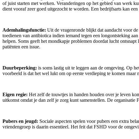
of juist starten met werken. Veranderingen op het gebied van werk kun
dient vooraf zeer goed uitgezocht te worden. Een bedrijfsarts kan een b
Ademhalingsfunctie:
Uit de vragenronde blijkt dat aandacht voor de 
toedienen van antibiotica indien iemand tegen een longontsteking aa
helpen. Soms geeft het mondkapje problemen doordat lucht ontsnapt l
patiënten een issue.
Duurbeperking:
is soms lastig uit te leggen aan de omgeving. Op h
voorbeeld is dat het wel lukt om op eerste verdieping te komen maar 
Eigen regie:
Het zelf de touwtjes in handen houden over je leven komt
uitkomst omdat je dan zelf je zorg kunt samenstellen. De organisatie F
Pubers en jeugd:
Sociale aspecten spelen voor pubers een extra bela
vriendengroep is daarin essentieel. Het feit dat FSHD voor de omgeving