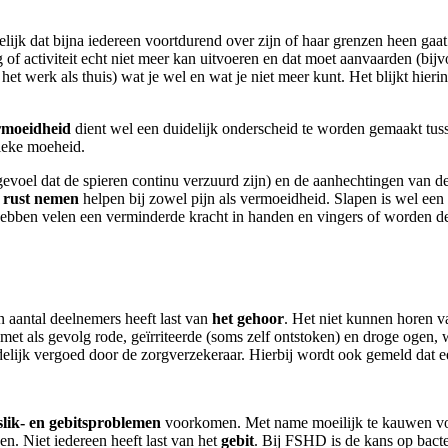
lijk dat bijna iedereen voortdurend over zijn of haar grenzen heen gaat
of activiteit echt niet meer kan uitvoeren en dat moet aanvaarden (bij
 werk als thuis) wat je wel en wat je niet meer kunt. Het blijkt hieri
rmoeidheid
dient wel een duidelijk onderscheid te worden gemaakt tusse
sieke moeheid.
evoel dat de spieren continu verzuurd zijn) en de aanhechtingen van de s
 rust
nemen
helpen bij zowel pijn als vermoeidheid. Slapen is wel een 
hebben velen een verminderde kracht in handen en vingers of worden d
 aantal deelnemers heeft last van
het gehoor
. Het niet kunnen horen 
 met als gevolg rode, geïrriteerde (soms zelf ontstoken) en droge oge
delijk vergoed door de zorgverzekeraar. Hierbij wordt ook gemeld dat 
slik- en gebitsproblemen
voorkomen. Met name moeilijk te kauwen voe
n. Niet iedereen heeft last van het
gebit
. Bij FSHD is de kans op bacte