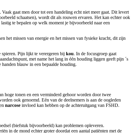
. Vaak gaat men door tot een handeling echt niet meer gaat. Dit levert
voorbeeld schaatsen), wordt dit als rouwen ervaren. Het kan echter ook
n lastig te bepalen op welk moment je bijvoorbeeld naar een
n het missen van energie en het missen van fysieke kracht, dit zijn
pieren. Pijn lijkt te verergeren bij
kou
. In de focusgroep gaat
aandachtspunt, met name het lang in één houding liggen geeft pijn ´s
e handen blauw in een bepaalde houding.
van hoge tonen en een verminderd gehoor worden door twee
n, worden ook genoemd. Eén van de deelnemers is aan de oogleden
een
narcose
invloed kan hebben op de achteruitgang van FSHD.
dsel (biefstuk bijvoorbeeld) kan problemen opleveren.
riën in de mond echter groter doordat een aantal patiënten met de