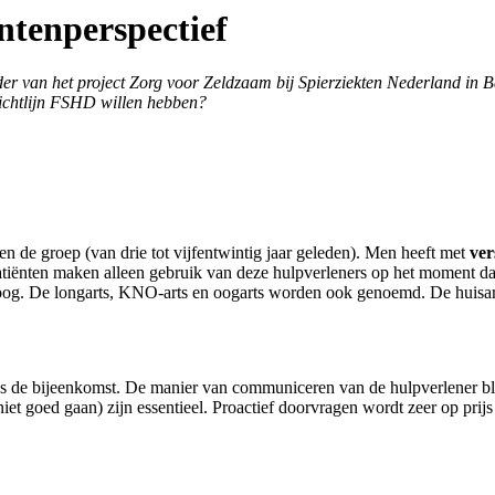
ntenperspectief
er van het project Zorg voor Zeldzaam bij Spierziekten Nederland in B
richtlijn FSHD willen hebben?
en de groep (van drie tot vijfentwintig jaar geleden). Men heeft met
ver
patiënten maken alleen gebruik van deze hulpverleners op het moment dat 
loog. De longarts, KNO-arts en oogarts worden ook genoemd. De huisart
s de bijeenkomst. De manier van communiceren van de hulpverlener blij
niet goed gaan) zijn essentieel. Proactief doorvragen wordt zeer op pri