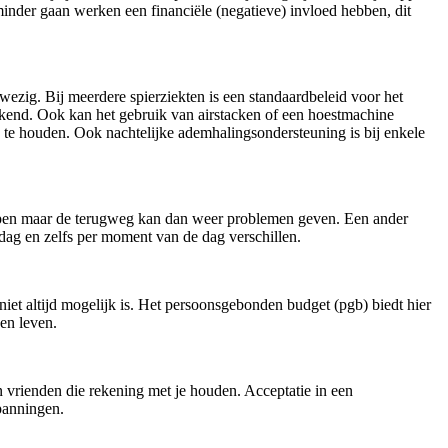
minder gaan werken een financiële (negatieve) invloed hebben, dit
wezig. Bij meerdere spierziekten is een standaardbeleid voor het
ekend. Ook kan het gebruik van airstacken of een hoestmachine
 te houden. Ook nachtelijke ademhalingsondersteuning is bij enkele
 lopen maar de terugweg kan dan weer problemen geven. Een ander
dag en zelfs per moment van de dag verschillen.
iet altijd mogelijk is. Het persoonsgebonden budget (pgb) biedt hier
gen leven.
n vrienden die rekening met je houden. Acceptatie in een
spanningen.