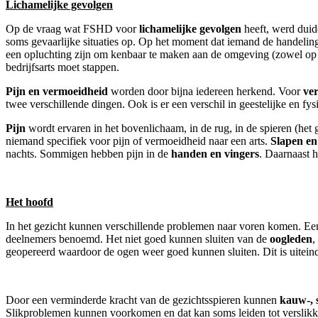
Lichamelijke gevolgen
Op de vraag wat FSHD voor
lichamelijke gevolgen
heeft, werd duide
soms gevaarlijke situaties op. Op het moment dat iemand de handeling 
een opluchting zijn om kenbaar te maken aan de omgeving (zowel op het
bedrijfsarts moet stappen.
Pijn en vermoeidheid
worden door bijna iedereen herkend. Voor
ve
twee verschillende dingen. Ook is er een verschil in geestelijke en fy
Pijn
wordt ervaren in het bovenlichaam, in de rug, in de spieren (het g
niemand specifiek voor pijn of vermoeidheid naar een arts.
Slapen en
nachts. Sommigen hebben pijn in de
handen en vingers
. Daarnaast 
Het hoofd
In het gezicht kunnen verschillende problemen naar voren komen. Een
deelnemers benoemd. Het niet goed kunnen sluiten van de
oogleden
,
geopereerd waardoor de ogen weer goed kunnen sluiten. Dit is uitein
Door een verminderde kracht van de gezichtsspieren kunnen
kauw-, 
Slikproblemen kunnen voorkomen en dat kan soms leiden tot verslikke