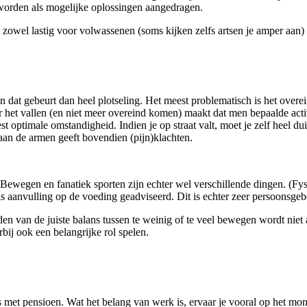
worden als mogelijke oplossingen aangedragen.
 zowel lastig voor volwassenen (soms kijken zelfs artsen je amper aan)
en dat gebeurt dan heel plotseling. Het meest problematisch is het ove
voor het vallen (en niet meer overeind komen) maakt dat men bepaalde ac
st optimale omstandigheid. Indien je op straat valt, moet je zelf heel
 aan de armen geeft bovendien (pijn)klachten.
 Bewegen en fanatiek sporten zijn echter wel verschillende dingen. (F
 aanvulling op de voeding geadviseerd. Dit is echter zeer persoonsgebo
 van de juiste balans tussen te weinig of te veel bewegen wordt niet al
bij ook een belangrijke rol spelen.
s met pensioen. Wat het belang van werk is, ervaar je vooral op het mo