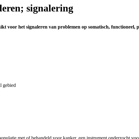
eren; signalering
kt voor het signaleren van problemen op somatisch, functioneel, ps
l gebied
opulatie met of behandeld voor kanker, een instrument onderzocht voor