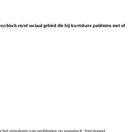
ychisch en/of sociaal gebied die bij kwetsbare patiënten met of
 het signaleren van problemen op somatisch, functioneel,