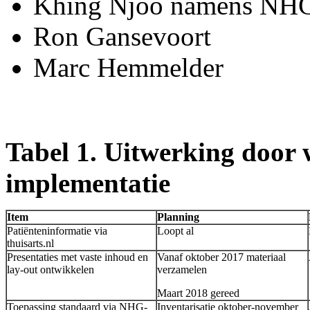
Khing Njoo namens NH
Ron Gansevoort
Marc Hemmelder
Tabel 1. Uitwerking door
implementatie
Item
Planning
Patiënteninformatie via
Loopt al
thuisarts.nl
Presentaties met vaste inhoud en
Vanaf oktober 2017 materiaal
lay-out ontwikkelen
verzamelen
Maart 2018 gereed
Toepassing standaard via NHG-
Inventarisatie oktober-november