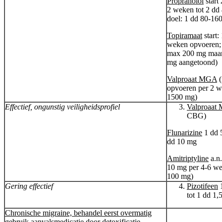
Propranolol
start
2 weken tot 2 dd
doel: 1 dd 80-16
Topiramaat
start:
weken opvoeren; 
max 200 mg maar 
mg aangetoond)
Valproaat MGA
(
opvoeren per 2 w
1500 mg)
Effectief, ongunstig veiligheidsprofiel
Valproaat
CBG)
Flunarizine
1 dd 
dd 10 mg
Amitriptyline
a.n.
10 mg per 4-6 we
100 mg)
Gering effectief
Pizotifeen
1
tot 1 dd 1
Chronische migraine, behandel eerst overmatig
gebruik aanvalsmedicatie door detoxificatie