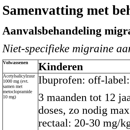
Samenvatting met be
Aanvalsbehandeling migr
Niet-specifieke migraine a
Volwassenen
Kinderen
Acetylsalicylzuur
Ibuprofen: off-labe
1000 mg (evt.
samen met
metoclopramide
3 maanden tot 12 jaa
10 mg)
doses, zo nodig max
rectaal: 20-30 mg/kg