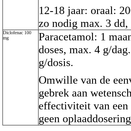
12-18 jaar: oraal: 2
zo nodig max. 3 dd,
Diclofenac 100
Paracetamol: 1 maan
mg
doses, max. 4 g/dag.
g/dosis.
Omwille van de eenv
gebrek aan wetensch
effectiviteit van ee
geen oplaaddosering