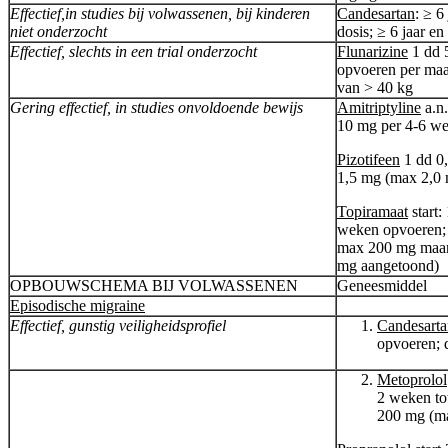
Effectief,in studies bij volwassenen, bij kinderen
Candesartan
: ≥ 6
niet onderzocht
dosis; ≥ 6 jaar e
Effectief, slechts in een trial onderzocht
Flunarizine
1 dd 5
opvoeren per maa
van > 40 kg
Gering effectief, in studies onvoldoende bewijs
Amitriptyline
a.n.
10 mg per 4-6 we
Pizotifeen
1 dd 0,
1,5 mg (max 2,0
Topiramaat
start:
weken opvoeren; 
max 200 mg maar 
mg aangetoond)
OPBOUWSCHEMA BIJ VOLWASSENEN
Geneesmiddel
Episodische migraine
Effectief, gunstig veiligheidsprofiel
Candesarta
opvoeren; 
Metoprolol
2 weken to
200 mg (m