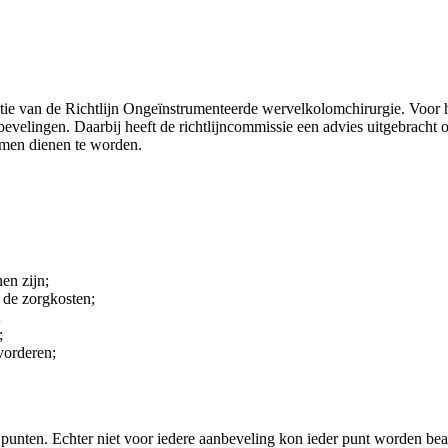
tie van de Richtlijn Ongeïnstrumenteerde wervelkolomchirurgie. Voor het
velingen. Daarbij heeft de richtlijncommissie een advies uitgebracht o
omen dienen te worden.
en zijn;
 de zorgkosten;
;
;
vorderen;
punten. Echter niet voor iedere aanbeveling kon ieder punt worden be