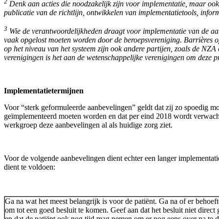
2
Denk aan acties die noodzakelijk zijn voor implementatie, maar ook a
publicatie van de richtlijn, ontwikkelen van implementatietools, in
3
Wie de verantwoordelijkheden draagt voor implementatie van de aanbe
vaak opgelost moeten worden door de beroepsvereniging. Barrières op 
op het niveau van het systeem zijn ook andere partijen, zoals de NZA 
verenigingen is het aan de wetenschappelijke verenigingen om deze pr
Implementatietermijnen
Voor “sterk geformuleerde aanbevelingen” geldt dat zij zo spoedig m
geïmplementeerd moeten worden en dat per eind 2018 wordt verwacht 
werkgroep deze aanbevelingen al als huidige zorg ziet.
Voor de volgende aanbevelingen dient echter een langer implementatie
dient te voldoen:
Ga na wat het meest belangrijk is voor de patiënt. Ga na of er behoeft
om tot een goed besluit te komen. Geef aan dat het besluit niet direc
en dat de patiënt ook nog tijd mag nemen om er nog eens over na te 