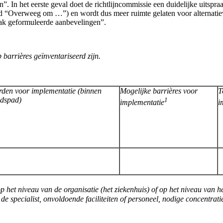
In het eerste geval doet de richtlijncommissie een duidelijke uitspraa
d “Overweeg om …”) en wordt dus meer ruimte gelaten voor alternatiev
ak geformuleerde aanbevelingen”.
barrières geïnventariseerd zijn.
en voor implementatie (binnen
Mogelijke barrières voor
T
jdspad)
1
implementatie
i
p het niveau van de organisatie (het ziekenhuis) of op het niveau van h
 de specialist, onvoldoende faciliteiten of personeel, nodige concentrat