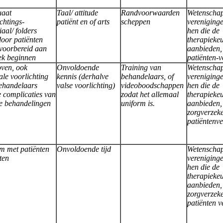
uaat
Taal/ attitude
Randvoorwaarden
Wetenschap
chtings-
patiënt en of arts
scheppen
vereniging
aal/ folders
hen die de
oor patiënten
therapieke
 voorbereid aan
aanbieden,
ek beginnen
patiënten-v
oven, ook
Onvoldoende
Training van
Wetenschap
ale voorlichting
kennis (derhalve
behandelaars, of
vereniging
ehandelaars
valse voorlichting)
videoboodschappen
hen die de
e complicaties van
zodat het allemaal
therapieke
e behandelingen
uniform is.
aanbieden,
zorgverzek
patiëntenve
om met patiënten
Onvoldoende tijd
Wetenschap
ten
vereniging
hen die de
therapieke
aanbieden,
zorgverzek
patiënten v