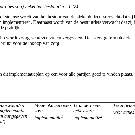
isaties van) ziekenhuisbestuurders, IGZ)
f stenose wordt van het bestuur van de ziekenhuizen verwacht dat zij b
n implementeren. Daarnaast wordt van de bestuurders verwacht dat zij 
e praktijk.
tlijn wordt voorgeschreven zullen vergoeden. De “sterk geformuleerde a
bruikt voor de inkoop van zorg.
dit implementatieplan op een voor alle partijen goed te vinden plaats.
voorwaarden
Mogelijke barrières
Te ondernemen
Verantwoor
implementatie
voor
acties voor
voor acties
en aangegeven
1
2
implementatie
implementatie
ad)