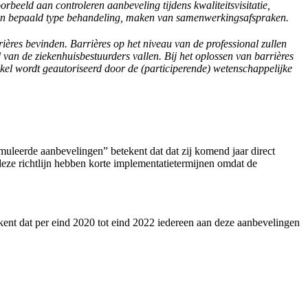
rbeeld aan controleren aanbeveling tijdens kwaliteitsvisitatie,
r een bepaald type behandeling, maken van samenwerkingsafspraken.
ères bevinden. Barrières op het niveau van de professional zullen
van de ziekenhuisbestuurders vallen. Bij het oplossen van barrières
nkel wordt geautoriseerd door de (participerende) wetenschappelijke
uleerde aanbevelingen” betekent dat dat zij komend jaar direct
ze richtlijn hebben korte implementatietermijnen omdat de
kent dat per eind 2020 tot eind 2022 iedereen aan deze aanbevelingen