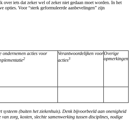
k over iets dat zeker wel of zeker niet gedaan moet worden. In het
e opties. Voor “sterk geformuleerde aanbevelingen” zijn
e ondernemen acties voor
Verantwoordelijken voor
Overige
2
3
opmerkingen
mplementatie
acties
et systeem (buiten het ziekenhuis). Denk bijvoorbeeld aan onenigheid
ie van zorg, kosten, slechte samenwerking tussen disciplines, nodige