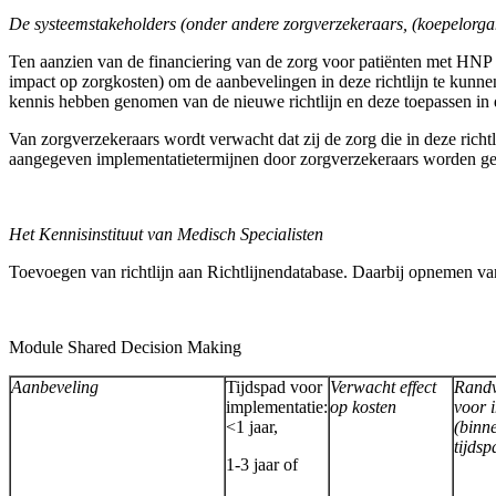
De systeemstakeholders (onder andere zorgverzekeraars, (koepelorgan
Ten aanzien van de financiering van de zorg voor patiënten met HNP o
impact op zorgkosten) om de aanbevelingen in deze richtlijn te kunne
kennis hebben genomen van de nieuwe richtlijn en deze toepassen in d
Van zorgverzekeraars wordt verwacht dat zij de zorg die in deze rich
aangegeven implementatietermijnen door zorgverzekeraars worden ge
Het Kennisinstituut van Medisch Specialisten
Toevoegen van richtlijn aan Richtlijnendatabase. Daarbij opnemen van 
Module Shared Decision Making
Aanbeveling
Tijdspad voor
Verwacht effect
Rand
implementatie:
op kosten
voor 
<1 jaar,
(binn
tijdsp
1-3 jaar of