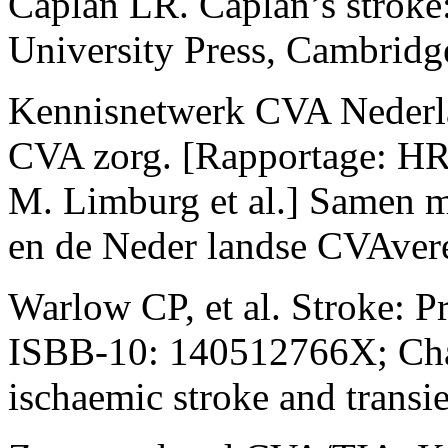
Caplan LR. Caplan’s stroke
University Press, Cambrid
Kennisnetwerk CVA Nederland
CVA zorg. [Rapportage: HR 
M. Limburg et al.] Samen m
en de Neder­ landse CVA­ve
Warlow CP, et al. Stroke: P
ISBB-10: 140512766X; Chap
ischaemic stroke and transie