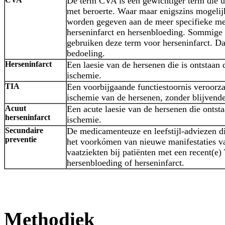
De term CVA is een gewichtiger term die ui
met beroerte. Waar maar enigszins mogelij
worden gegeven aan de meer specifieke m
herseninfarct en hersenbloeding. Sommige 
gebruiken deze term voor herseninfarct. Dat
bedoeling.
Herseninfarct
Een laesie van de hersenen die is ontstaan 
ischemie.
TIA
Een voorbijgaande functiestoornis veroorza
ischemie van de hersenen, zonder blijvend
Acuut
Een acute laesie van de hersenen die ontsta
herseninfarct
ischemie.
Secundaire
De medicamenteuze en leefstijl-adviezen di
preventie
het voorkómen van nieuwe manifestaties va
vaatziekten bij patiënten met een recent(e)
hersenbloeding of herseninfarct.
Methodiek