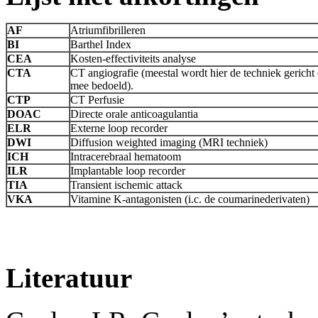
AF
Atriumfibrilleren
BI
Barthel Index
CEA
Kosten-effectiviteits analyse
CTA
CT angiografie (meestal wordt hier de techniek gericht o
mee bedoeld).
CTP
CT Perfusie
DOAC
Directe orale anticoagulantia
ELR
Externe loop recorder
DWI
Diffusion weighted imaging (MRI techniek)
ICH
Intracerebraal hematoom
ILR
Implantable loop recorder
TIA
Transient ischemic attack
VKA
Vitamine K-antagonisten (i.c. de coumarinederivaten)
Literatuur