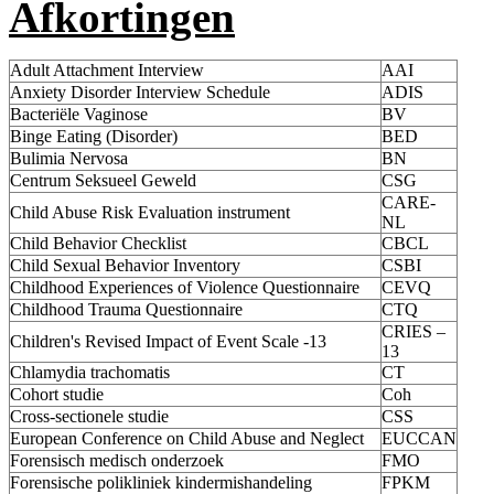
Afkortingen
Adult Attachment Interview
AAI
Anxiety Disorder Interview Schedule
ADIS
Bacteriële Vaginose
BV
Binge Eating (Disorder)
BED
Bulimia Nervosa
BN
Centrum Seksueel Geweld
CSG
CARE-
Child Abuse Risk Evaluation instrument
NL
Child Behavior Checklist
CBCL
Child Sexual Behavior Inventory
CSBI
Childhood Experiences of Violence Questionnaire
CEVQ
Childhood Trauma Questionnaire
CTQ
CRIES –
Children's Revised Impact of Event Scale -13
13
Chlamydia trachomatis
CT
Cohort studie
Coh
Cross-sectionele studie
CSS
European Conference on Child Abuse and Neglect
EUCCAN
Forensisch medisch onderzoek
FMO
Forensische polikliniek kindermishandeling
FPKM