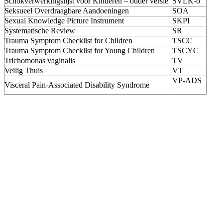
Schokverwerkingslijst voor Kinderen – ouder versie
SVLK-o
Seksueel Overdraagbare Aandoeningen
SOA
Sexual Knowledge Picture Instrument
SKPI
Systematische Review
SR
Trauma Symptom Checklist for Children
TSCC
Trauma Symptom Checklist for Young Children
TSCYC
Trichomonas vaginalis
TV
Veilig Thuis
VT
VP-ADS
Visceral Pain-Associated Disability Syndrome