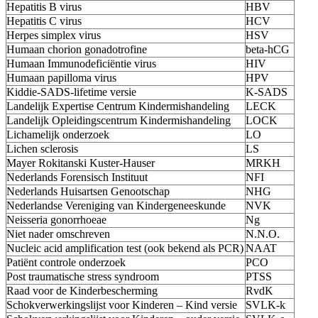
Hepatitis B virus
HBV
Hepatitis C virus
HCV
Herpes simplex virus
HSV
Humaan chorion gonadotrofine
beta-hCG
Humaan Immunodeficiëntie virus
HIV
Humaan papilloma virus
HPV
Kiddie-SADS-lifetime versie
K-SADS
Landelijk Expertise Centrum Kindermishandeling
LECK
Landelijk Opleidingscentrum Kindermishandeling
LOCK
Lichamelijk onderzoek
LO
Lichen sclerosis
LS
Mayer Rokitanski Kuster-Hauser
MRKH
Nederlands Forensisch Instituut
NFI
Nederlands Huisartsen Genootschap
NHG
Nederlandse Vereniging van Kindergeneeskunde
NVK
Neisseria gonorrhoeae
Ng
Niet nader omschreven
N.N.O.
Nucleic acid amplification test (ook bekend als PCR)
NAAT
Patiënt controle onderzoek
PCO
Post traumatische stress syndroom
PTSS
Raad voor de Kinderbescherming
RvdK
Schokverwerkingslijst voor Kinderen – Kind versie
SVLK-k