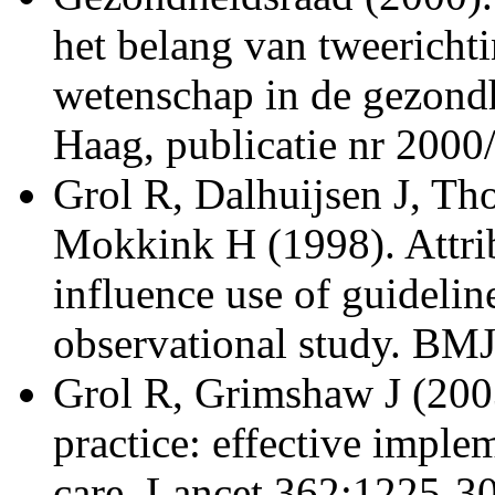
het belang van tweerichti
wetenschap in de gezond
Haag, publicatie nr 2000
Grol R, Dalhuijsen J, Th
Mokkink H (1998). Attribu
influence use of guideline
observational study. BM
Grol R, Grimshaw J (2003
practice: effective imple
care. Lancet 362:1225-30