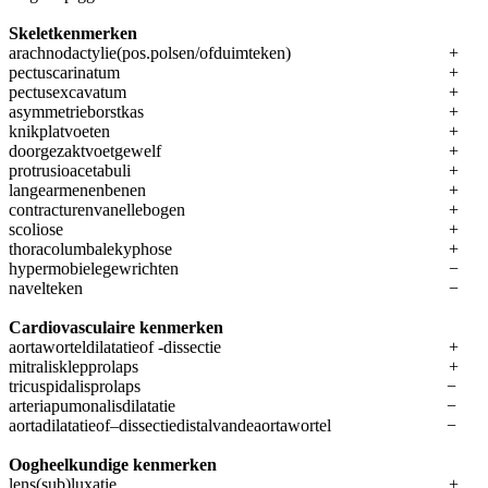
Skeletkenmerken
arachnodactylie(pos.polsen/ofduimteken)
+
pectuscarinatum
+
pectusexcavatum
+
asymmetrieborstkas
+
knikplatvoeten
+
doorgezaktvoetgewelf
+
protrusioacetabuli
+
langearmenenbenen
+
contracturenvanellebogen
+
scoliose
+
thoracolumbalekyphose
+
hypermobielegewrichten
−
navelteken
−
Cardiovasculaire kenmerken
aortaworteldilatatieof -dissectie
+
mitralisklepprolaps
+
tricuspidalisprolaps
−
arteriapumonalisdilatatie
−
aortadilatatieof–dissectiedistalvandeaortawortel
−
Oogheelkundige kenmerken
lens(sub)luxatie
+