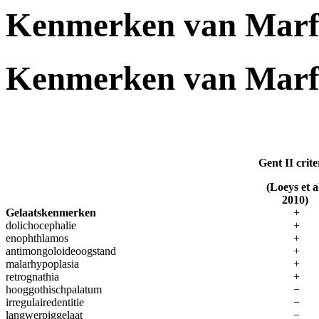
Kenmerken van Marf
Kenmerken van Marf
Gent II crite
(Loeys et a
2010)
Gelaatskenmerken
+
dolichocephalie
+
enophthlamos
+
antimongoloideoogstand
+
malarhypoplasia
+
retrognathia
+
hooggothischpalatum
−
irregulairedentitie
−
langwerpiggelaat
−