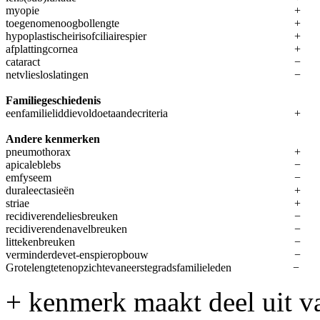
myopie
+
toegenomenoogbollengte
+
hypoplastischeirisofciliairespier
+
afplattingcornea
+
cataract
−
netvliesloslatingen
−
Familiegeschiedenis
eenfamilieliddievoldoetaandecriteria
+
Andere kenmerken
pneumothorax
+
apicaleblebs
−
emfyseem
−
duraleectasieën
+
striae
+
recidiverendeliesbreuken
−
recidiverendenavelbreuken
−
littekenbreuken
−
verminderdevet-enspieropbouw
−
Grotelengtetenopzichtevaneerstegradsfamilieleden
−
+ kenmerk maakt deel uit va