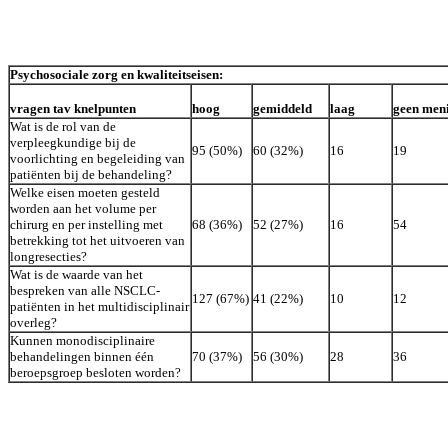
Psychosociale zorg en kwaliteitseisen:
vragen tav knelpunten
hoog
gemiddeld
laag
geen men
Wat is de rol van de
verpleegkundige bij de
95 (50%)
60 (32%)
16
19
voorlichting en begeleiding van
patiënten bij de behandeling?
Welke eisen moeten gesteld
worden aan het volume per
chirurg en per instelling met
68 (36%)
52 (27%)
16
54
betrekking tot het uitvoeren van
longresecties?
Wat is de waarde van het
bespreken van alle NSCLC-
127 (67%)
41 (22%)
10
12
patiënten in het multidisciplinair
overleg?
Kunnen monodisciplinaire
behandelingen binnen één
70 (37%)
56 (30%)
28
36
beroepsgroep besloten worden?