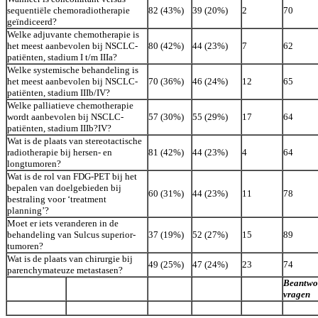
sequentiële chemoradiotherapie
82 (43%)
39 (20%)
2
70
geïndiceerd?
Welke adjuvante chemotherapie is
het meest aanbevolen bij NSCLC-
80 (42%)
44 (23%)
7
62
patiënten, stadium I t/m IIIa?
Welke systemische behandeling is
het meest aanbevolen bij NSCLC-
70 (36%)
46 (24%)
12
65
patiënten, stadium IIIb/IV?
Welke palliatieve chemotherapie
wordt aanbevolen bij NSCLC-
57 (30%)
55 (29%)
17
64
patiënten, stadium IIIb?IV?
Wat is de plaats van stereotactische
radiotherapie bij hersen- en
81 (42%)
44 (23%)
4
64
longtumoren?
Wat is de rol van FDG-PET bij het
bepalen van doelgebieden bij
60 (31%)
44 (23%)
11
78
bestraling voor ‘treatment
planning’?
Moet er iets veranderen in de
behandeling van Sulcus superior-
37 (19%)
52 (27%)
15
89
tumoren?
Wat is de plaats van chirurgie bij
49 (25%)
47 (24%)
23
74
parenchymateuze metastasen?
Beantwo
vragen