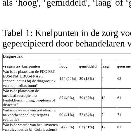
als ‘hoog', ‘gemiddeld', ‘laag' of
Tabel 1: Knelpunten in de zorg v
gepercipieerd door behandelaren v
Diagnostiek
vragen tav knelpunten
hoog
gemiddeld
laag
geen me
Wat is de plaats van de FDG-PET,
EUS-FNA, EBUS-FNA en
124 (56%)
29 (13%)
4
63
carinapuncties bij de diagnostiek
van het mediastinum?
Wat is de plaats van de
mediastinoscopie met
87 (40%)
59 (27%)
13
61
lymfekliersampling, biopteren of
dissectie?
Wat is de waarde van restadiëring
na voorbehandeling: respons
90 (41%)
52 (24%)
7
71
evaluatie?
Wat is de waarde van het uitvoeren
54 (25%)
67 (31%)
12
87
van diagnostiek bij Coin Lesions?