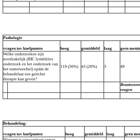
Pathologie
vragen tav knelpunten
hoog
gemiddeld
laag
geen meni
Welke onderzoeken zijn
noodzakelijk (IHC lymfeklier
onderzoek en het onderzoek van
119 (56%)
43 (20%)
3
49
het tumorweefsel) opdat de
behandelaar een gerichte
therapie kan geven?
Beantwoor
vragen
Behandeling:
vragen tav knelpunten
hoog
gemiddeld
laag
geen me
Wanneer is concomitant versus