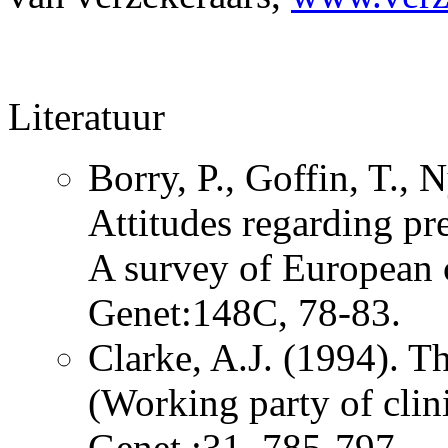
Literatuur
Borry, P., Goffin, T., 
Attitudes regarding pre
A survey of European c
Genet:148C, 78-83.
Clarke, A.J. (1994). Th
(Working party of clin
Genet ;31, 785-797.