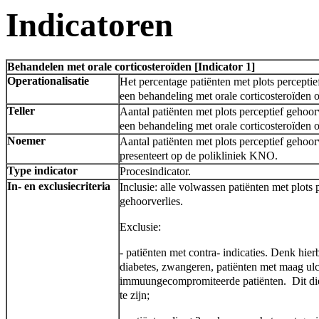
Indicatoren
Behandelen met orale corticosteroïden [Indicator 1]
Operationalisatie
Het percentage patiënten met plots perceptie
een behandeling met orale corticosteroïden 
Teller
Aantal patiënten met plots perceptief gehoo
een behandeling met orale corticosteroïden 
Noemer
Aantal patiënten met plots perceptief gehoorv
presenteert op de polikliniek KNO.
Type indicator
Procesindicator.
In- en exclusiecriteria
Inclusie: alle volwassen patiënten met plots 
gehoorverlies.
Exclusie:
- patiënten met contra- indicaties. Denk hier
diabetes, zwangeren, patiënten met maag ulc
immuungecompromiteerde patiënten. Dit di
te zijn;