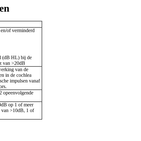
pen
en/of verminderd
l (dB HL) bij de
Hz van >20dB
werking van de
len in de cochlea
ische impulsen vanaf
ors.
>2 opeenvolgende
0dB op 1 of meer
g van >10dB, 1 of