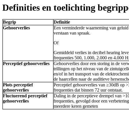
Definities en toelichting begrip
Begrip
Definitie
Gehoorverlies
Een verminderde waarneming van geluid 
verstaan van spraak.
Of
Gemiddeld verlies in decibel hearing leve
frequenties 500, 1.000, 2.000 en 4.000 
Perceptief gehoorverlies
Gehoorverlies door een storing in de ver
trillingen op het niveau van de zintuigcel
en/of in het transport van de elektrochem
de haarcellen naar de auditieve hersensch
Plots perceptief
Perceptief gehoorverlies van ≥30dB op 
gehoorverlies
frequenties dat binnen 72 uur ontstaat.
Fluctuerend perceptief
Daling in de perceptieve drempel van >1
gehoorverlies
frequenties, gevolgd door een verbeterin
meerdere keren gemeten