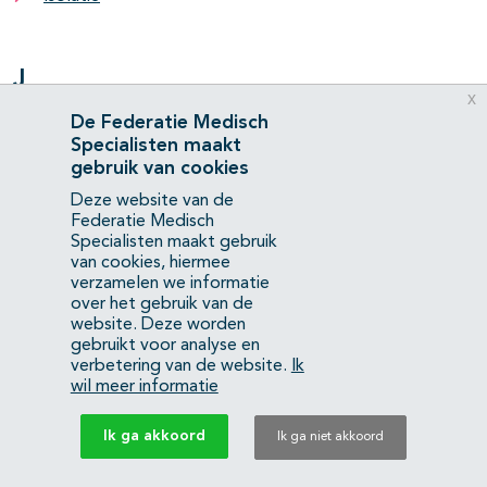
J
x
Juveniele idiopathische artritis (JIA)
De Federatie Medisch
Specialisten maakt
gebruik van cookies
Deze website van de
K
Federatie Medisch
Specialisten maakt gebruik
Keloïd en littekenhypertrofie
van cookies, hiermee
verzamelen we informatie
Kinder Diagnostische Referentieniveaus (DRN’s)
over het gebruik van de
website. Deze worden
Kindermishandeling door Falsificatie (KMdF)
gebruikt voor analyse en
verbetering van de website.
Ik
Kinderwens en Zwangerschap bij Chronische Nierschade
wil meer informatie
Kleincellig longcarcinoom
Ik ga akkoord
Ik ga niet akkoord
Kleine vaten vasculitis